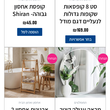
המוצר
סט 8 קופסאות
קופסת אחסון
שקופות גדולות
גבוהה- Shiran
לנעליים דגם מודל
₪
45.00
₪
169.00
הוספה לסל
בחר אפשרויות
המחיר
המחיר
המחיר
המחיר
המקורי
הנוכחי
המקורי
הנוכחי
הנחה!
הנחה!
היה:
הוא:
היה:
הוא:
₪99.00.
₪249.00.
₪129.00.
₪169.00.
המומלצים
אחסון וארגון הבית
מראה עגולה קוטר
ארגונית אחסון 2