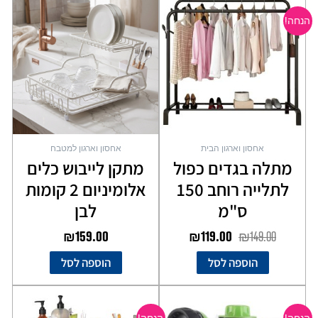
המקורי
הנוכחי
הנחה!
היה:
הוא:
₪119.00.
₪149.00.
אחסון וארגון הבית
אחסון וארגון למטבח
מתלה בגדים כפול
מתקן לייבוש כלים
לתלייה רוחב 150
אלומיניום 2 קומות
ס"מ
לבן
₪
159.00
₪
119.00
₪
149.00
הוספה לסל
הוספה לסל
המחיר
המחיר
המחיר
המחיר
למוצר
המקורי
הנוכחי
המקורי
הנוכחי
זה