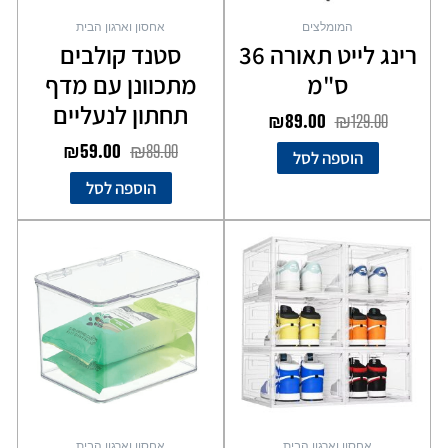
המומלצים
אחסון וארגון הבית
רינג לייט תאורה 36
סטנד קולבים
ס"מ
מתכוונן עם מדף
תחתון לנעליים
₪
89.00
₪
129.00
₪
59.00
₪
89.00
הוספה לסל
הוספה לסל
למוצר
זה
יש
מספר
סוגים.
ניתן
לבחור
את
האפשרויות
בעמוד
אחסון וארגון הבית
אחסון וארגון הבית