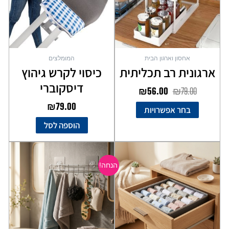
ניתן
לבחור
את
האפשרויות
בעמוד
אחסון וארגון הבית
המומלצים
המוצר
ארגונית רב תכליתית
כיסוי לקרש גיהוץ
דיסקוברי
₪
56.00
₪
79.00
₪
79.00
בחר אפשרויות
הוספה לסל
המחיר
המחיר
המקורי
הנוכחי
הנחה!
היה:
הוא:
₪89.00.
₪109.00.