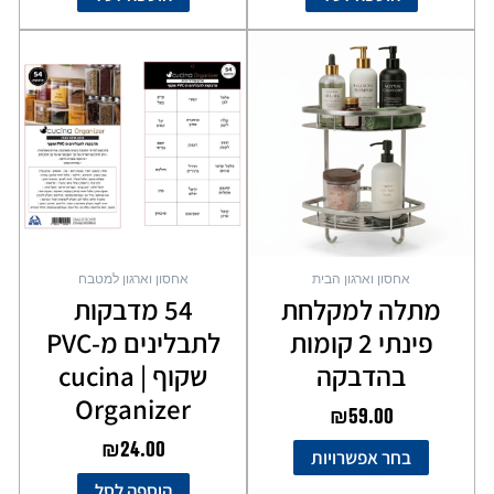
למוצר
זה
יש
מספר
סוגים.
ניתן
לבחור
את
האפשרויות
בעמוד
אחסון וארגון הבית
אחסון וארגון למטבח
המוצר
מתלה למקלחת
54 מדבקות
פינתי 2 קומות
לתבלינים מ-PVC
בהדבקה
שקוף | cucina
Organizer
₪
59.00
₪
24.00
בחר אפשרויות
הוספה לסל