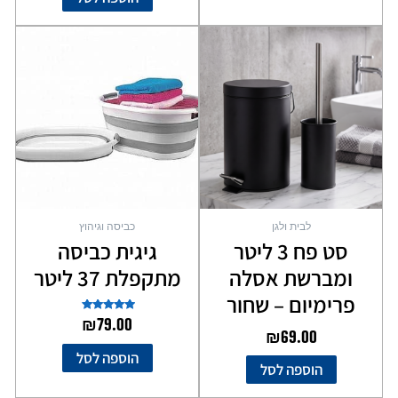
לבית ולגן
כביסה וגיהוץ
סט פח 3 ליטר
גיגית כביסה
ומברשת אסלה
מתקפלת 37 ליטר
פרימיום – שחור
דורג
₪
79.00
5.00
₪
69.00
מתוך 5
הוספה לסל
הוספה לסל