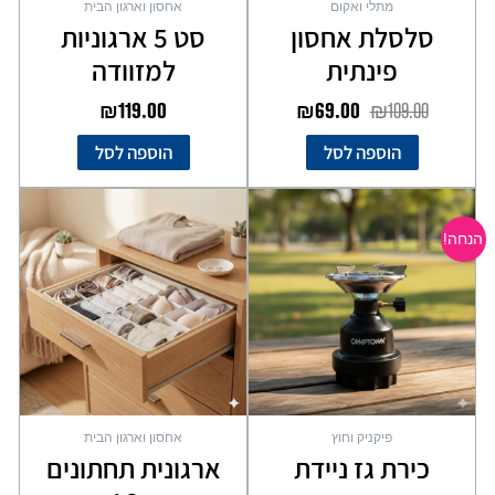
מתלי ואקום
אחסון וארגון הבית
סלסלת אחסון
סט 5 ארגוניות
פינתית
למזוודה
₪
119.00
₪
69.00
₪
109.00
הוספה לסל
הוספה לסל
המחיר
המחיר
המקורי
הנוכחי
הנחה!
היה:
הוא:
₪59.00.
₪99.00.
פיקניק וחוץ
אחסון וארגון הבית
כירת גז ניידת
ארגונית תחתונים