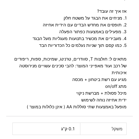
אז איך זה עובד?
1. מניחים את הבגד על משטח חלק
2. תופסים את מחדש הבדים עם הידית אחיזה
3. מפעילים באמצעות כפתור הפעלה
4. מעבירים את מכשיר בתנועות מעגליות מעל הבגד
5. כמו קסם תוך שניות נעלמים כל הכדוריות הבד
מתאים ל: חולצות T, סוודרים, טרנינג, שמיכות, ספות, ריפודים
של רכב ועוד מאפייני המוצר: להבי סכינים עשויים מנירוסטה
איכותית
מגיע עם רשת ביטחון + מכסה
מתג on/off
מיכל פסולת + מברשת ניקוי
ידית אחיזה נוחה לשימוש
מופעל באמצעות שתי סוללות AA ( אינן כלולות במוצר )
משקל
0.1 ק"ג