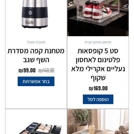
סוגים.
ניתן
לבחור
את
האפשרויות
בעמוד
אחסון וארגון הבית
מטבח ואוכל
המוצר
סט 5 קופסאות
מטחנת קפה מסדרת
פלטינום לאחסון
השף שגב
נעליים אקרילי מלא
₪
99.00
₪
149.00
שקוף
בחר אפשרויות
₪
169.00
הוספה לסל