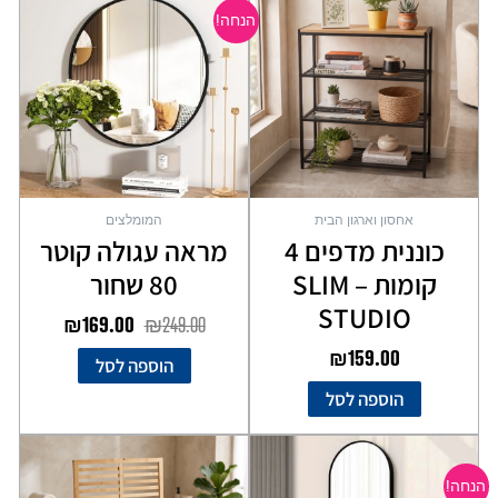
המקורי
הנוכחי
הנחה!
היה:
הוא:
₪169.00.
₪249.00.
אחסון וארגון הבית
המומלצים
כוננית מדפים 4
מראה עגולה קוטר
קומות – SLIM
80 שחור
STUDIO
₪
169.00
₪
249.00
₪
159.00
הוספה לסל
הוספה לסל
המחיר
המחיר
המקורי
הנוכחי
הנחה!