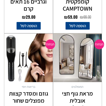
קומפקטית
וגרביים 16 תאים
CAMPTOWN
קרם
₪
29.00
₪
59.00
₪
99.00
הוספה לסל
הוספה לסל
המחיר
המחיר
המחיר
המחיר
המקורי
הנוכחי
המקורי
הנוכחי
הנחה!
הנחה!
היה:
הוא:
היה:
הוא:
₪99.00.
₪199.00.
₪179.00.
₪249.00.
המומלצים
בריאות ויופי
מראת גוף חצי
גוזם ומסדר קצוות
אובלית
מפוצלים שחור