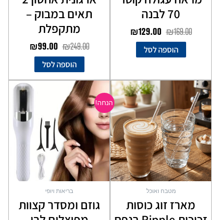
70 לבנה
תאים במבוק –
מתקפלת
₪
129.00
₪
169.00
₪
99.00
₪
249.00
הוספה לסל
הוספה לסל
המחיר
המחיר
המקורי
הנוכחי
הנחה!
היה:
הוא:
₪99.00.
₪199.00.
מטבח ואוכל
בריאות ויופי
מארז זוג כוסות
גוזם ומסדר קצוות
זכוכית Ripple בנפח
מפוצלים לבן