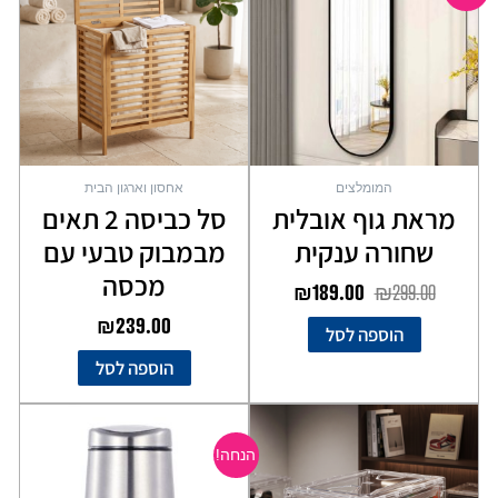
היה:
הוא:
₪189.00.
₪299.00.
המומלצים
אחסון וארגון הבית
מראת גוף אובלית
סל כביסה 2 תאים
שחורה ענקית
מבמבוק טבעי עם
מכסה
₪
189.00
₪
299.00
₪
239.00
הוספה לסל
הוספה לסל
המחיר
המחיר
למוצר
המקורי
הנוכחי
זה
הנחה!
יש
היה:
הוא:
מספר
₪99.00.
₪149.00.