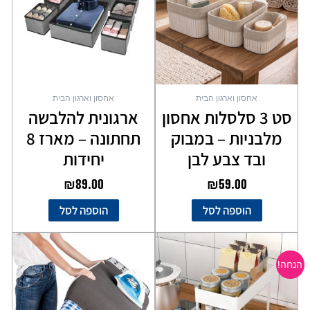
אחסון וארגון הבית
אחסון וארגון הבית
סט 3 סלסלות אחסון
ארגונית להלבשה
מלבניות – במבוק
תחתונה – מארז 8
ובד צבע לבן
יחידות
₪
89.00
₪
59.00
הוספה לסל
הוספה לסל
המחיר
המחיר
למוצר
המקורי
הנוכחי
זה
הנחה!
יש
היה:
הוא:
מספר
₪56.00.
₪79.00.
סוגים.