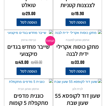
לצנצנות קטניות
טואלט
₪
29.00
₪
19.90
הוספה לסל
הוספה לסל
המחיר
המחיר
המקורי
הנוכחי
אחסון וארגון למטבח
כביסה וגיהוץ
הנחה!
היה:
הוא:
מתקן כוסות אקרילי
שייבר מחדש בגדים
₪49.00.
₪69.00.
ידית לבנה
מיקצועי
₪
49.00
₪
69.00
₪
33.00
הוספה לסל
הוספה לסל
לבית ולגן
אחסון וארגון הבית
שעון דוד לקופסא 55
כוננית מדפים
שעון שבת
מתקפלת 5 קומות