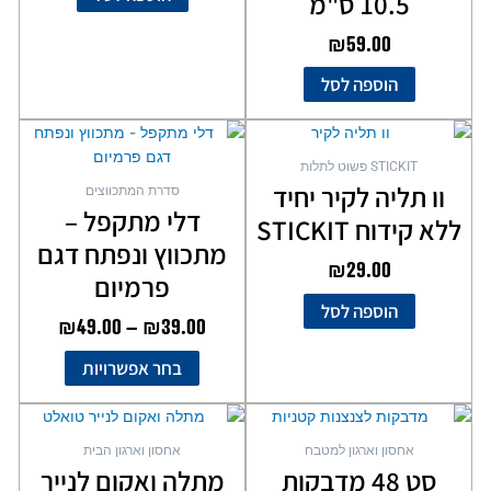
10.5 ס"מ
₪
59.00
הוספה לסל
טווח
למוצר
מחירים
זה
STICKIT פשוט לתלות
יש
וו תליה לקיר יחיד
סדרת המתכווצים
מספר
עד
דלי מתקפל –
ללא קידוח STICKIT
סוגים.
מתכווץ ונפתח דגם
ניתן
₪
29.00
לבחור
פרמיום
את
הוספה לסל
₪
49.00
–
₪
39.00
האפשרויות
בעמוד
בחר אפשרויות
המוצר
אחסון וארגון למטבח
אחסון וארגון הבית
סט 48 מדבקות
מתלה ואקום לנייר