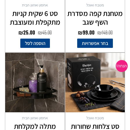
מטבח ואוכל
אחסון וארגון הבית
המוצר
מטחנת קפה מסדרת
סט 6 שקית קניות
השף שגב
מתקפלת ומעוצבת
₪
25.00
₪
45.00
₪
99.00
₪
149.00
בחר אפשרויות
הוספה לסל
המחיר
המחיר
למוצר
המקורי
הנוכחי
זה
הנחה!
יש
היה:
הוא:
מספר
₪99.00.
₪199.00.
סוגים.
ניתן
לבחור
את
האפשרויות
בעמוד
מטבח ואוכל
אחסון וארגון הבית
המוצר
סט צלחות שחורות
מתלה למקלחת