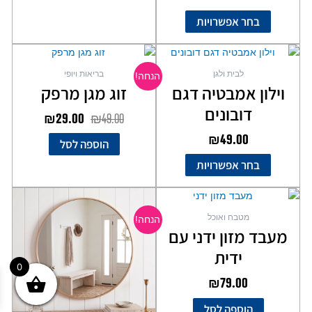
בחר אפשרויות
המחיר
המחיר
למוצר
המקורי
הנוכחי
זה
לבית ולגן
בריאות ויופי
הנחה!
יש
היה:
הוא:
וילון אמבטיה דגם
זוג מגן מרפק
מספר
₪29.00.
₪49.00.
דובונים
סוגים.
₪
29.00
₪
49.00
ניתן
₪
49.00
הוספה לסל
לבחור
את
בחר אפשרויות
האפשרויות
בעמוד
המחיר
המחיר
המוצר
המקורי
הנוכחי
מטבח ואוכל
הנחה!
היה:
הוא:
מעבד מזון ידני עם
₪129.00.
₪169.00.
ידית
0
₪
79.00
הוספה לסל