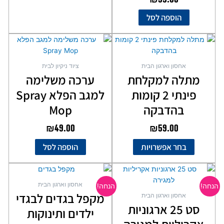
הוספה לסל
למוצר
זה
יש
אחסון וארגון הבית
ציוד ניקיון לבית
מספר
מתלה למקלחת
ערכה משלימה
סוגים.
פינתי 2 קומות
למגב הפלא Spray
ניתן
לבחור
בהדבקה
Mop
את
₪
49.00
₪
59.00
האפשרויות
בעמוד
בחר אפשרויות
הוספה לסל
המוצר
המחיר
המחיר
המחיר
המחיר
המקורי
הנוכחי
המקורי
הנוכחי
אחסון וארגון הבית
הנחה!
הנחה!
היה:
הוא:
היה:
הוא:
מקפל בגדים לבגדי
אחסון וארגון הבית
₪22.00.
₪35.00.
₪85.00.
₪119.00.
סט 25 ארגוניות
ילדים ותינוקות