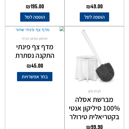
₪
195.00
₪
49.00
הוספה לסל
הוספה לסל
למוצר
למוצר
זה
זה
אחסון וארגון הבית
יש
יש
מדף צף פינתי
מספר
מספר
התקנה נסתרת
סוגים.
סוגים.
ניתן
ניתן
₪
45.00
לבחור
לבחור
את
את
בחר אפשרויות
האפשרויות
האפשרויות
בעמוד
בעמוד
לבית ולגן
המוצר
המוצר
מברשת אסלה
100% סיליקון אנטי
בקטריאלית טירולר
₪
99.90