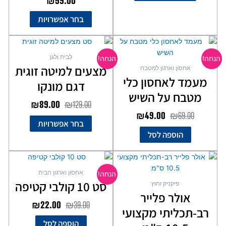
₪
59.00
בעמוד
בעמוד
בחר אפשרויות
המוצר
המוצר
המחיר
המחיר
המחיר
המחיר
למוצר
המקורי
הנוכחי
המקורי
הנוכחי
זה
לבית ולגן
הנחה!
הנחה!
יש
היה:
הוא:
היה:
הוא:
מצעים למיטה זוגית
אחסון וארגון למטבח
מספר
₪89.00.
₪129.00.
₪49.00.
₪69.00.
מעמד לאחסון כלי
דגם מונקו
סוגים.
מטבח על השיש
ניתן
₪
89.00
₪
129.00
לבחור
₪
49.00
₪
69.00
את
בחר אפשרויות
האפשרויות
הוספה לסל
בעמוד
המוצר
המחיר
המחיר
המקורי
הנוכחי
אחסון וארגון הבית
הנחה!
היה:
הוא:
סט 10 קולבי קטיפה
פיקניק וחוץ
₪22.00.
₪39.00.
אולר פלייר
₪
22.00
₪
39.00
רב-תכליתי מקצועי
הוספה לסל