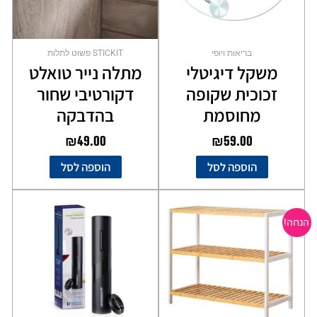
בריאות ויופי
STICKIT פשוט לתלות
משקל דיגיטלי
מתלה נייר טואלט
זכוכית שקופה
דקורטיבי שחור
מחוסמת
בהדבקה
₪
49.00
₪
59.00
הוספה לסל
הוספה לסל
המחיר
המחיר
המקורי
הנוכחי
הנחה!
היה:
הוא:
₪99.00.
₪249.00.