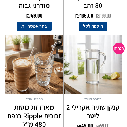
80 זהב
מודרני גבוה
₪
49.00
₪
169.00
₪
199.00
הוספה לסל
בחר אפשרויות
המחיר
המחיר
המקורי
הנוכחי
הנחה!
היה:
הוא:
₪45.00.
₪59.00.
מטבח ואוכל
מטבח ואוכל
קנקן שתיה אקרילי 2
מארז זוג כוסות
ליטר
זכוכית Ripple בנפח
480 מ"ל
₪
45.00
₪
59.00