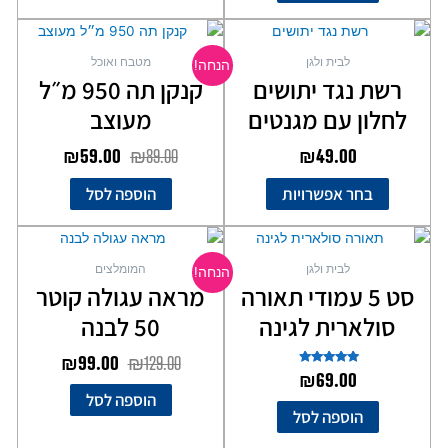
המחיר
המחיר
למוצר
המקורי
הנוכחי
זה
לבית ולגן
מטבח ואוכל
הנחה!
יש
היה:
הוא:
רשת נגד יתושים
קנקן תה 950 מ״ל
מספר
₪59.00.
₪89.00.
לחלון עם מגנטים
מעוצב
סוגים.
ניתן
₪
59.00
₪
89.00
₪
49.00
לבחור
את
בחר אפשרויות
הוספה לסל
האפשרויות
בעמוד
המחיר
המחיר
המוצר
המקורי
הנוכחי
לבית ולגן
המומלצים
הנחה!
היה:
הוא:
סט 5 עמודי תאורה
מראה עגולה קוטר
₪99.00.
₪129.00.
סולארית לגינה
50 לבנה
₪
99.00
₪
129.00
דורג
₪
69.00
4.67
הוספה לסל
מתוך 5
הוספה לסל