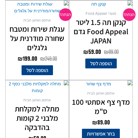
המחיר
המחיר
המחיר
המחיר
המקורי
הנוכחי
המקורי
הנוכחי
מוצרי Food Appeal
הנחה!
הנחה!
היה:
הוא:
היה:
הוא:
קנקן תה 1.5 ליטר
אחסון וארגון הבית
₪199.00.
₪249.00.
₪59.00.
₪89.00.
עגלת שירות ומטבח
Food Appeal גדם
שחורה מודרנית על
JAPAN
גלגלים
₪
59.00
₪
89.00
₪
199.00
₪
249.00
הוספה לסל
הוספה לסל
למוצר
למוצר
זה
זה
אחסון וארגון הבית
יש
יש
מדף צף אסתטי 100
אחסון וארגון הבית
מספר
מספר
מתלה למקלחת
ס"מ
סוגים.
סוגים.
מלבני 2 קומות
ניתן
ניתן
₪
89.00
לבחור
לבחור
בהדבקה
את
את
בחר אפשרויות
האפשרויות
האפשרויות