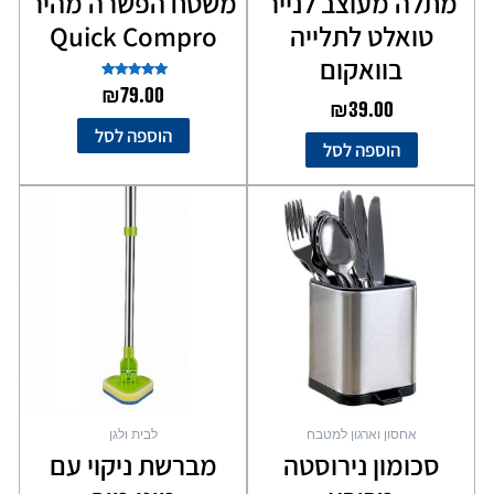
מתלה מעוצב לנייר
משטח הפשרה מהיר
טואלט לתלייה
Quick Compro
בוואקום
דורג
₪
79.00
5.00
₪
39.00
מתוך 5
הוספה לסל
הוספה לסל
אחסון וארגון למטבח
לבית ולגן
סכומון נירוסטה
מברשת ניקוי עם