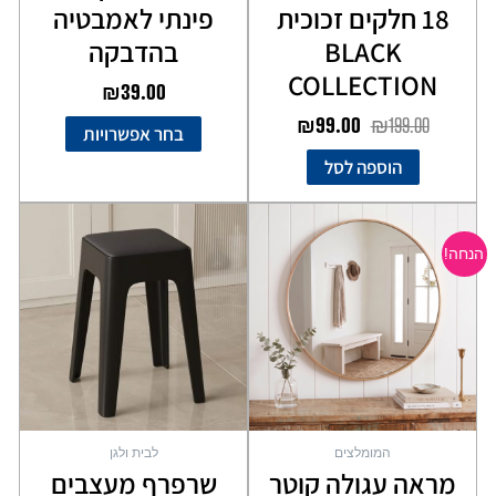
18 חלקים זכוכית
פינתי לאמבטיה
BLACK
בהדבקה
COLLECTION
₪
39.00
₪
99.00
₪
199.00
בחר אפשרויות
הוספה לסל
המחיר
המחיר
למוצר
המקורי
הנוכחי
זה
הנחה!
יש
היה:
הוא:
מספר
₪169.00.
₪199.00.
סוגים.
ניתן
לבחור
את
האפשרויות
בעמוד
המומלצים
לבית ולגן
המוצר
מראה עגולה קוטר
שרפרף מעצבים