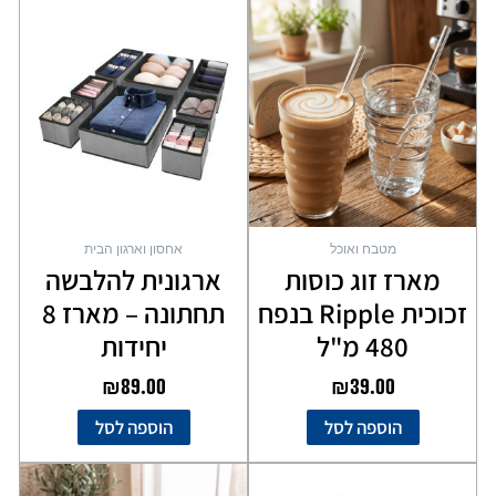
מטבח ואוכל
אחסון וארגון הבית
מארז זוג כוסות
ארגונית להלבשה
זכוכית Ripple בנפח
תחתונה – מארז 8
480 מ"ל
יחידות
₪
89.00
₪
39.00
הוספה לסל
הוספה לסל