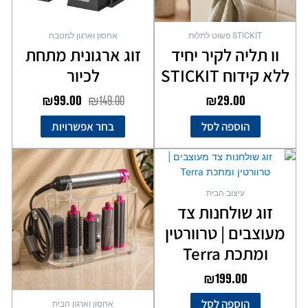
האפשרויות
בעמוד
STICKIT פשוט לתלות
אחסון וארגון למטבח
המוצר
וו תליה לקיר יחיד
זוג ארגונית מתחת
ללא קידוח STICKIT
לכיור
₪
99.00
₪
149.00
₪
29.00
הוספה לסל
בחר אפשרויות
עיצוב הבית
זוג שולחנות צד
מעוצבים | טרוורטין
ומתכת Terra
₪
199.00
הוספה לסל
אחסון וארגון הבית