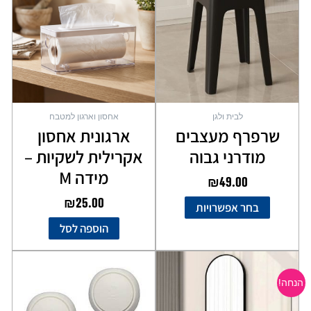
מספר
סוגים.
ניתן
לבחור
את
האפשרויות
בעמוד
לבית ולגן
אחסון וארגון למטבח
המוצר
שרפרף מעצבים
ארגונית אחסון
מודרני גבוה
אקרילית לשקיות –
מידה M
₪
49.00
₪
25.00
בחר אפשרויות
הוספה לסל
המחיר
המחיר
המקורי
הנוכחי
הנחה!
היה:
הוא:
₪189.00.
₪299.00.