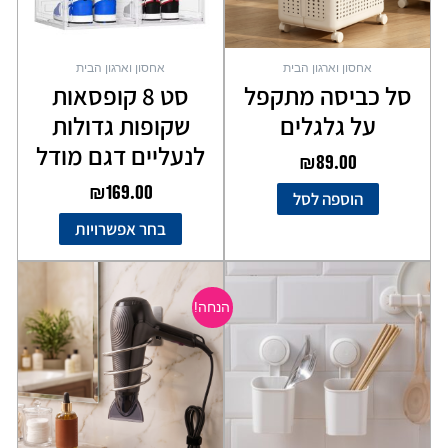
את
האפשרויות
בעמוד
אחסון וארגון הבית
אחסון וארגון הבית
המוצר
סל כביסה מתקפל
סט 8 קופסאות
על גלגלים
שקופות גדולות
לנעליים דגם מודל
₪
89.00
₪
169.00
הוספה לסל
בחר אפשרויות
המחיר
המחיר
המקורי
הנוכחי
הנחה!
היה:
הוא:
₪49.00.
₪69.00.