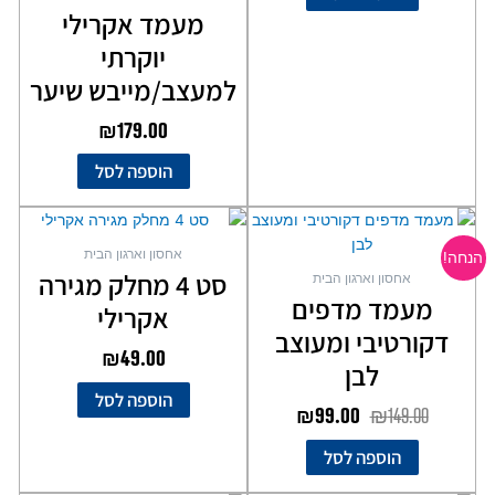
מעמד אקרילי
יוקרתי
למעצב/מייבש שיער
₪
179.00
הוספה לסל
המחיר
המחיר
המקורי
הנוכחי
אחסון וארגון הבית
הנחה!
היה:
הוא:
סט 4 מחלק מגירה
אחסון וארגון הבית
₪99.00.
₪149.00.
מעמד מדפים
אקרילי
דקורטיבי ומעוצב
₪
49.00
לבן
הוספה לסל
₪
99.00
₪
149.00
הוספה לסל