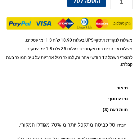
הוספה לסל
של
סל
כביסה
מתקפל
35
ליטר
משלוח לנקודת איסוף UPS בעלות 18.90 ש"ח 1-3 ימי עסקים.
מתכווץ
משלוח עד הבית רום אקספרס בעלות 35 ש"ח 1-8 ימי עסקים.
ונפתח
למוצרי חשמל 12 חודשי אחריות, למוצר רגיל אחריות על טיב המוצר בעת
קבלתו.
תיאור
מידע נוסף
חוות דעת (3)
סל כביסה מתקפל יותר מ 70% מגודלו המקורי.
תכירו
מתאים לאחסון פשוט לאחר השימוש בכל פינה בבית בלי בלגן