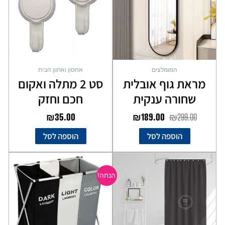
המומלצים
אחסון וארגון הבית
מראת גוף אובלית
סט 2 מתלה ואקום
שחורה ענקית
חכם וחזק
₪
35.00
₪
189.00
₪
299.00
הוספה לסל
הוספה לסל
המחיר
המחיר
למוצר
המקורי
הנוכחי
זה
הנחה!
יש
היה:
הוא:
מספר
₪59.00.
₪79.00.
סוגים.
ניתן
לבחור