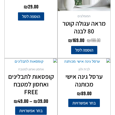
₪
29.00
הוספה לסל
המומלצים
מראה עגולה קוטר
80 לבנה
₪
169.00
₪
199.00
הוספה לסל
טווח
למוצר
למוצר
מחירים
זה
זה
לבית ולגן
אחסון וארגון למטבח
יש
יש
ערסל גינה אישי
קופסאות לתבלינים
מספר
מספר
עד
מכותנה
ואחסון למטבח
סוגים.
סוגים.
ניתן
ניתן
FREE
₪
89.00
לבחור
לבחור
₪
49.00
–
₪
39.00
את
את
בחר אפשרויות
האפשרויות
האפשרויות
בחר אפשרויות
בעמוד
בעמוד