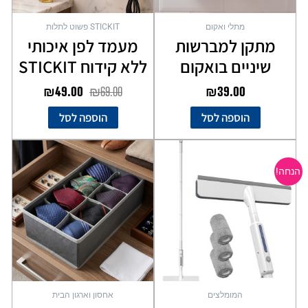
מתלי ואקום
STICKIT פשוט לתלות
מתקן למברשות
מעמד לפן איכותי
שיניים בואקום
ללא קידוח STICKIT
₪
49.00
₪
69.00
₪
39.00
הוספה לסל
הוספה לסל
המחיר
המחיר
למוצר
המקורי
הנוכחי
זה
הנחה!
יש
היה:
הוא:
מספר
₪89.00.
₪129.00.
סוגים.
ניתן
לבחור
את
האפשרויות
בעמוד
המומלצים
אחסון וארגון הבית
המוצר