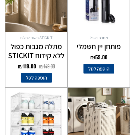
מטבח ואוכל
STICKIT פשוט לתלות
פותחן יין חשמלי
מתלה מגבות כפול
ללא קידוח STICKIT
₪
59.00
₪
119.00
₪
149.00
הוספה לסל
הוספה לסל
למוצר
זה
יש
מספר
סוגים.
ניתן
לבחור