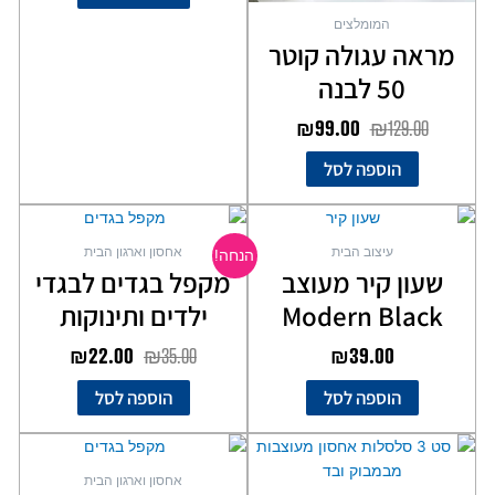
המומלצים
מראה עגולה קוטר
50 לבנה
₪
99.00
₪
129.00
הוספה לסל
המחיר
המחיר
המקורי
הנוכחי
עיצוב הבית
אחסון וארגון הבית
הנחה!
היה:
הוא:
שעון קיר מעוצב
מקפל בגדים לבגדי
₪22.00.
₪35.00.
Modern Black
ילדים ותינוקות
₪
22.00
₪
35.00
₪
39.00
הוספה לסל
הוספה לסל
אחסון וארגון הבית