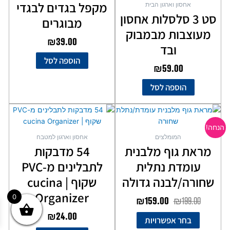
מקפל בגדים לבגדי
אחסון וארגון הבית
סט 3 סלסלות אחסון
מבוגרים
מעוצבות מבמבוק
₪
39.00
ובד
הוספה לסל
₪
59.00
הוספה לסל
המחיר
המחיר
למוצר
המקורי
הנוכחי
זה
הנחה!
יש
היה:
הוא:
המומלצים
אחסון וארגון למטבח
מספר
₪159.00.
₪199.00.
מראת גוף מלבנית
54 מדבקות
סוגים.
עומדת נתלית
לתבלינים מ-PVC
ניתן
לבחור
שחורה/לבנה גדולה
שקוף | cucina
את
Organizer
0
₪
159.00
₪
199.00
האפשרויות
בעמוד
₪
24.00
בחר אפשרויות
המוצר