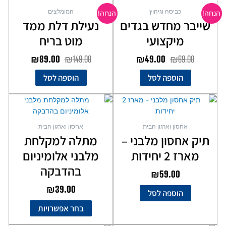
המקורי
הנוכחי
המקורי
הנוכחי
כביסה וגיהוץ
המומלצים
הנחה!
הנחה!
היה:
הוא:
היה:
הוא:
שייבר מחדש בגדים
נעילת דלת ממד
₪89.00.
₪149.00.
₪49.00.
₪69.00.
מיקצועי
מוט בריח
₪
89.00
₪
149.00
₪
49.00
₪
69.00
הוספה לסל
הוספה לסל
למוצר
זה
יש
אחסון וארגון הבית
אחסון וארגון הבית
מספר
תיק אחסון מלבני –
מתלה למקלחת
סוגים.
מארז 2 יחידות
מלבני אלומיניום
ניתן
לבחור
בהדבקה
₪
59.00
את
₪
39.00
האפשרויות
הוספה לסל
בעמוד
בחר אפשרויות
המוצר