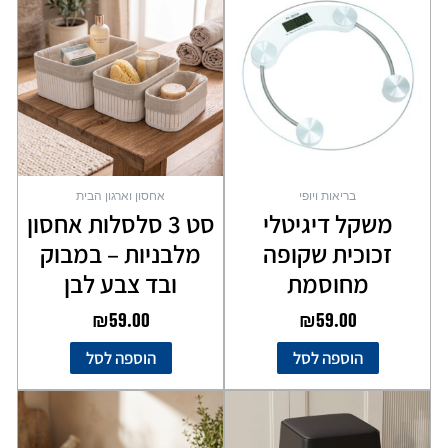
בריאות ויופי
אחסון וארגון הבית
משקל דיגיטלי
סט 3 סלסלות אחסון
זכוכית שקופה
מלבניות – במבוק
מחוסמת
ובד צבע לבן
₪
59.00
₪
59.00
הוספה לסל
הוספה לסל
למוצר
זה
יש