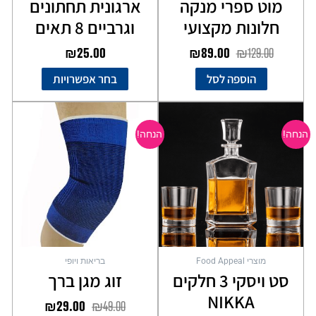
מוט ספרי מנקה
ארגונית תחתונים
חלונות מקצועי
וגרביים 8 תאים
₪
25.00
₪
89.00
₪
129.00
הוספה לסל
בחר אפשרויות
המחיר
המחיר
המחיר
המחיר
המקורי
הנוכחי
המקורי
הנוכחי
הנחה!
הנחה!
היה:
הוא:
היה:
הוא:
₪29.00.
₪49.00.
₪69.00.
₪99.00.
מוצרי Food Appeal
בריאות ויופי
סט ויסקי 3 חלקים
זוג מגן ברך
NIKKA
₪
29.00
₪
49.00