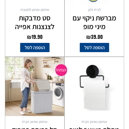
לבית ולגן
אחסון וארגון למטבח
מברשת ניקוי עם
סט מדבקות
מיני מופ
לצנצנות אפייה
₪
19.90
₪
39.00
הוספה לסל
הוספה לסל
המחיר
המחיר
למוצר
המקורי
הנוכחי
זה
הנחה!
יש
היה:
הוא:
מספר
₪89.00.
₪129.00.
סוגים.
ניתן
לבחור
את
האפשרויות
בעמוד
אחסון וארגון הבית
אחסון וארגון הבית
המוצר