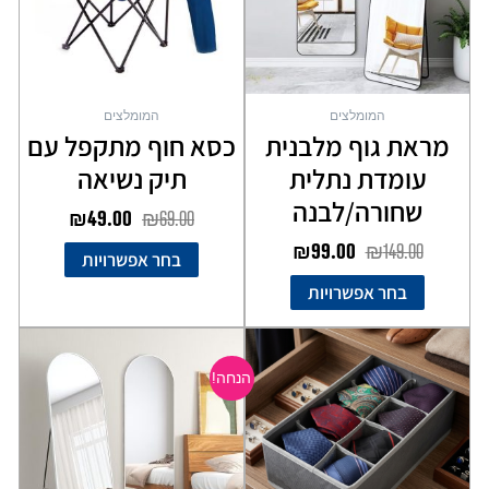
ניתן
ניתן
לבחור
לבחור
את
את
האפשרויות
האפשרויות
בעמוד
בעמוד
המומלצים
המומלצים
המוצר
המוצר
מראת גוף מלבנית
כסא חוף מתקפל עם
עומדת נתלית
תיק נשיאה
שחורה/לבנה
₪
49.00
₪
69.00
₪
99.00
₪
149.00
בחר אפשרויות
בחר אפשרויות
המחיר
המחיר
למוצר
המקורי
הנוכחי
זה
הנחה!
יש
היה:
הוא:
מספר
₪149.00.
₪199.00.
סוגים.
ניתן
לבחור