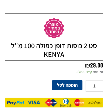
סט 2 כוסות דופן כפולה 100 מ"ל
KENYA
₪
29.00
כמות
זמינות:
קיים במלאי
של
סט
הוספה לסל
2
כוסות
דופן
כפולה