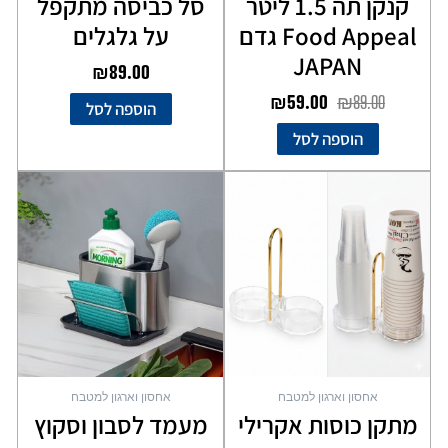
קנקן תה 1.5 ליטר
סל כביסה מתקפל
Food Appeal גדם
על גלגלים
JAPAN
₪
89.00
₪
59.00
₪
89.00
הוספה לסל
הוספה לסל
אחסון וארגון למטבח
אחסון וארגון למטבח
מתקן כוסות אקרילי
מעמד לסבון וסקוץ