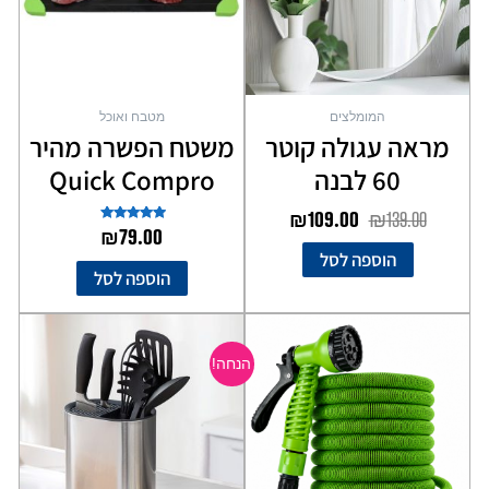
המומלצים
מטבח ואוכל
מראה עגולה קוטר
משטח הפשרה מהיר
60 לבנה
Quick Compro
₪
109.00
₪
139.00
דורג
₪
79.00
5.00
הוספה לסל
מתוך 5
הוספה לסל
המחיר
המחיר
המקורי
הנוכחי
הנחה!
היה:
הוא:
₪49.00.
₪69.00.