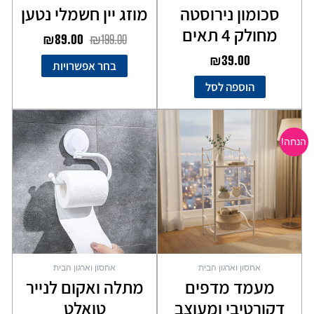
סכומון נירוסטה
מוזג יין חשמלי נטען
מחולק 4 תאים
₪
89.00
₪
199.00
₪
39.00
בחר אפשרויות
הוספה לסל
המחיר
המחיר
המקורי
הנוכחי
הנחה!
היה:
הוא:
₪99.00.
₪149.00.
אחסון וארגון הבית
אחסון וארגון הבית
מעמד מדפים
מתלה ואקום לנייר
דקורטיבי ומעוצב
טואלט