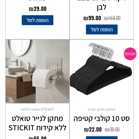
לבן
₪
29.00
₪
99.00
₪
149.00
הוספה לסל
הוספה לסל
המחיר
המחיר
המקורי
הנוכחי
הנחה!
היה:
הוא:
₪22.00.
₪39.00.
אחסון וארגון הבית
STICKIT פשוט לתלות
סט 10 קולבי קטיפה
מתקן לנייר טואלט
ללא קידוח STICKIT
₪
22.00
₪
39.00
₪
55.00