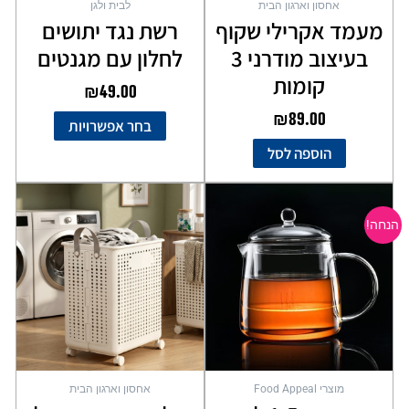
אחסון וארגון הבית
לבית ולגן
המוצר
מעמד אקרילי שקוף
רשת נגד יתושים
בעיצוב מודרני 3
לחלון עם מגנטים
קומות
₪
49.00
₪
89.00
בחר אפשרויות
הוספה לסל
המחיר
המחיר
המקורי
הנוכחי
הנחה!
היה:
הוא:
₪59.00.
₪89.00.
מוצרי Food Appeal
אחסון וארגון הבית