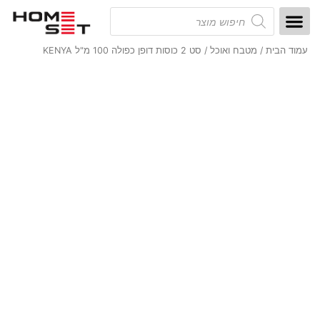
ילוג
Products
search
תוכן
STICKIT לתלות נכון
לבית ולגן
בריאות ויופי
עמוד הבית
ציוד ניקיון לבית
עיצוב הבית
אחסון וארגון הבית
מטבח ואוכל
בישול ואפיה
כביסה וגיהוץ
/
אחסון וארגון למטבח
מטבח ואוכל
/ סט 2 כוסות דופן כפולה 100 מ"ל KENYA