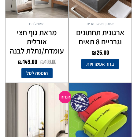
את
האפשרויות
בעמוד
אחסון וארגון הבית
המומלצים
המוצר
ארגונית תחתונים
מראת גוף חצי
וגרביים 8 תאים
אובלית
עומדת/נתלת לבנה
₪
25.00
₪
149.00
₪
199.00
בחר אפשרויות
הוספה לסל
המחיר
המחיר
למוצר
המקורי
הנוכחי
זה
הנחה!
יש
היה:
הוא:
מספר
₪189.00.
₪299.00.
סוגים.
ניתן
לבחור
את