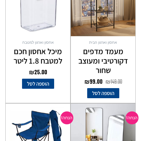
אחסון וארגון הבית
אחסון וארגון למטבח
מעמד מדפים
מיכל אחסון חכם
דקורטיבי ומעוצב
למטבח 1.8 ליטר
שחור
₪
25.00
₪
99.00
₪
149.00
הוספה לסל
הוספה לסל
המחיר
המחיר
המחיר
המחיר
למוצר
למוצר
המקורי
הנוכחי
המקורי
הנוכחי
זה
זה
הנחה!
הנחה!
יש
יש
היה:
הוא:
היה:
הוא:
מספר
מספר
₪49.00.
₪69.00.
₪99.00.
₪149.00.
סוגים.
סוגים.