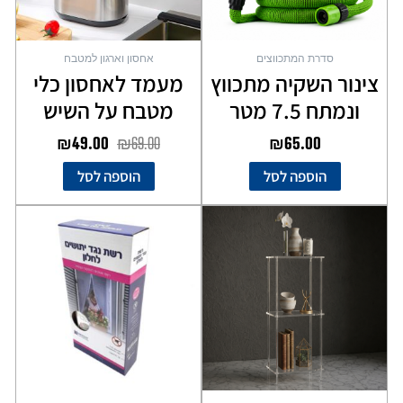
סדרת המתכווצים
אחסון וארגון למטבח
צינור השקיה מתכווץ
מעמד לאחסון כלי
ונמתח 7.5 מטר
מטבח על השיש
₪
49.00
₪
69.00
₪
65.00
הוספה לסל
הוספה לסל
למוצר
זה
יש
מספר
סוגים.
ניתן
לבחור
את
האפשרויות
בעמוד