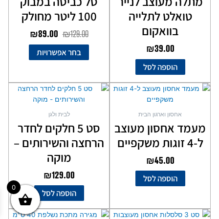
מתלה מעוצב לנייר
סל כביסה במבוק
טואלט לתלייה
100 ליטר מחולק
בוואקום
₪
89.00
₪
129.00
₪
39.00
בחר אפשרויות
הוספה לסל
אחסון וארגון הבית
לבית ולגן
מעמד אחסון מעוצב
סט 5 חלקים לחדר
ל-4 זוגות משקפיים
הרחצה והשירותים –
מוקה
₪
45.00
₪
129.00
הוספה לסל
0
הוספה לסל