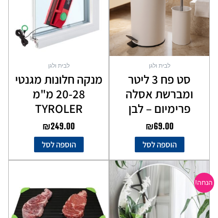
לבית ולגן
לבית ולגן
סט פח 3 ליטר
מנקה חלונות מגנטי
ומברשת אסלה
20-28 מ"מ
פרימיום – לבן
TYROLER
₪
249.00
₪
69.00
הוספה לסל
הוספה לסל
המחיר
המחיר
המקורי
הנוכחי
הנחה!
היה:
הוא:
₪109.00.
₪139.00.