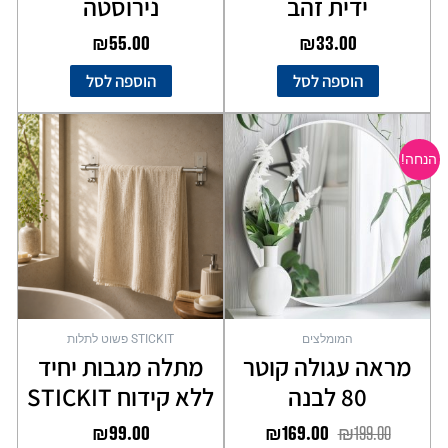
ידית זהב
נירוסטה
₪
55.00
₪
33.00
הוספה לסל
הוספה לסל
המחיר
המחיר
המקורי
הנוכחי
הנחה!
היה:
הוא:
₪169.00.
₪199.00.
המומלצים
STICKIT פשוט לתלות
מראה עגולה קוטר
מתלה מגבות יחיד
80 לבנה
ללא קידוח STICKIT
₪
99.00
₪
169.00
₪
199.00