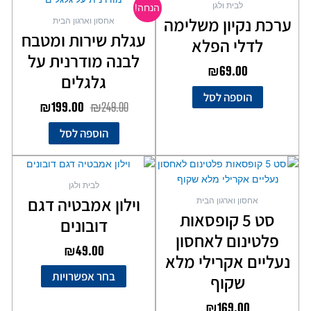
לבית ולגן
הנחה!
היה:
הוא:
ערכת נקיון משלימה
אחסון וארגון הבית
₪199.00.
₪249.00.
עגלת שירות ומטבח
לדלי הפלא
לבנה מודרנית על
₪
69.00
גלגלים
הוספה לסל
₪
199.00
₪
249.00
הוספה לסל
למוצר
זה
לבית ולגן
יש
וילון אמבטיה דגם
אחסון וארגון הבית
מספר
סט 5 קופסאות
דובונים
סוגים.
פלטינום לאחסון
ניתן
₪
49.00
לבחור
נעליים אקרילי מלא
את
בחר אפשרויות
שקוף
האפשרויות
בעמוד
₪
169.00