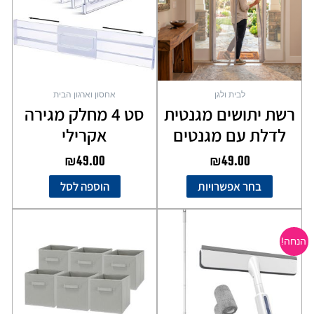
סוגים.
ניתן
לבחור
את
האפשרויות
בעמוד
לבית ולגן
אחסון וארגון הבית
המוצר
רשת יתושים מגנטית
סט 4 מחלק מגירה
לדלת עם מגנטים
אקרילי
₪
49.00
₪
49.00
בחר אפשרויות
הוספה לסל
המחיר
המחיר
המקורי
הנוכחי
הנחה!
היה:
הוא:
₪89.00.
₪129.00.