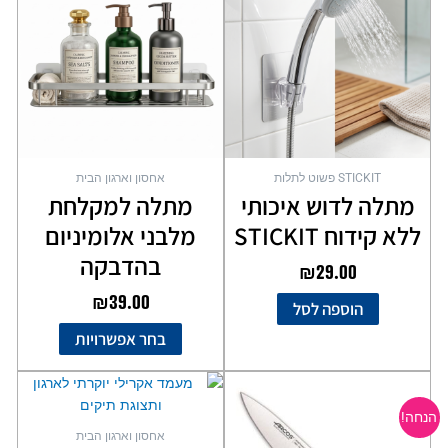
יש
מספר
סוגים.
ניתן
לבחור
את
האפשרויות
בעמוד
STICKIT פשוט לתלות
אחסון וארגון הבית
המוצר
מתלה לדוש איכותי
מתלה למקלחת
ללא קידוח STICKIT
מלבני אלומיניום
בהדבקה
₪
29.00
₪
39.00
הוספה לסל
בחר אפשרויות
המחיר
המחיר
למוצר
המקורי
הנוכחי
זה
הנחה!
יש
היה:
הוא:
אחסון וארגון הבית
מספר