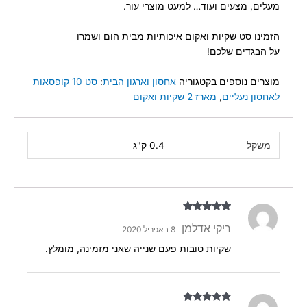
מעלים, מצעים ועוד… למעט מוצרי עור.
הזמינו סט שקיות ואקום איכותיות מבית הום ושמרו
על הבגדים שלכם!
מוצרים נוספים בקטגוריה
אחסון וארגון הבית
:
סט 10 קופסאות
לאחסון נעליים
,
מארז 2 שקיות ואקום
משקל
0.4 ק"ג
דורג
5
מתוך
ריקי אדלמן
8 באפריל 2020
5
שקיות טובות פעם שנייה שאני מזמינה, מומלץ.