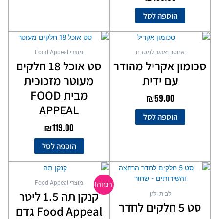
המוצר
הוספה לסל
אחסון וארגון למטבח
מוצרי Food Appeal
סכומון אקריל מהודר
סט אוכל 18 חלקים
עם ידית
מעוטר מזכוכית
מבית FOOD
₪
59.00
APPEAL
הוספה לסל
₪
119.00
הוספה לסל
המחיר
המחיר
המקורי
הנוכחי
מוצרי Food Appeal
הנחה!
היה:
הוא:
קנקן תה 1.5 ליטר
לבית ולגן
₪59.00.
₪89.00.
סט 5 חלקים לחדר
Food Appeal גדם