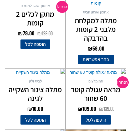
המקורי
הנוכחי
זה
אחסון וארגון למטבח
הנחה!
יש
היה:
הוא:
מתקן לכלים 2
אחסון וארגון הבית
מספר
₪79.00.
₪129.00.
מתלה למקלחת
קומות
סוגים.
מלבני 2 קומות
ניתן
₪
79.00
₪
129.00
לבחור
בהדבקה
את
הוספה לסל
₪
59.00
האפשרויות
בעמוד
בחר אפשרויות
המוצר
המחיר
המחיר
המקורי
הנוכחי
המומלצים
לבית ולגן
הנחה!
היה:
הוא:
מראה עגולה קוטר
מתלה צינור השקייה
₪109.00.
₪139.00.
60 שחור
לגינה
₪
10.00
₪
109.00
₪
139.00
הוספה לסל
הוספה לסל