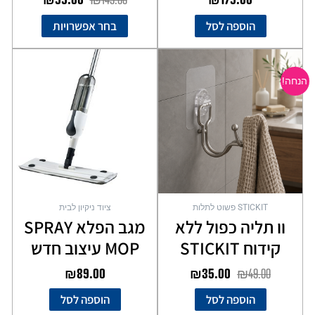
הוספה לסל
בחר אפשרויות
המחיר
המחיר
המקורי
הנוכחי
הנחה!
היה:
הוא:
₪35.00.
₪49.00.
STICKIT פשוט לתלות
ציוד ניקיון לבית
וו תליה כפול ללא
מגב הפלא SPRAY
קידוח STICKIT
MOP עיצוב חדש
₪
89.00
₪
35.00
₪
49.00
הוספה לסל
הוספה לסל