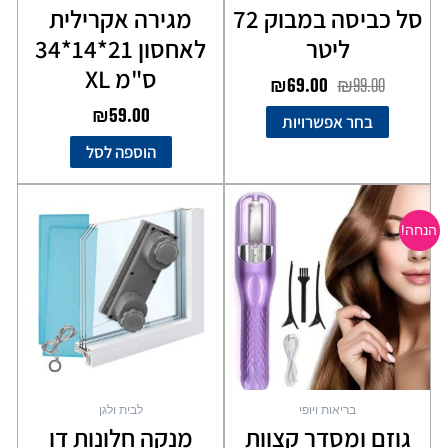
סל כביסה במבוק 72
מגירה אקרילית
ליטר
לאחסון 21*14*34
ס"מ XL
₪
69.00
₪
99.00
₪
59.00
בחר אפשרויות
הוספה לסל
המחיר
המחיר
המקורי
הנוכחי
הנחה!
היה:
הוא:
₪99.00.
₪199.00.
בריאות ויופי
לבית ולגן
גוזם ומסדר קצוות
מנקה חלונות דו