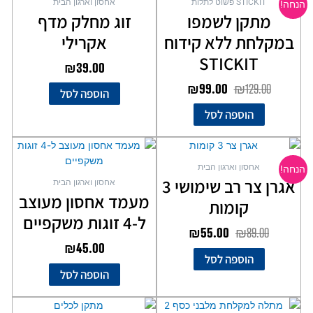
STICKIT פשוט לתלות
אחסון וארגון הבית
הנחה!
היה:
הוא:
מתקן לשמפו
זוג מחלק מדף
₪99.00.
₪129.00.
במקלחת ללא קידוח
אקרילי
STICKIT
₪
39.00
₪
99.00
₪
129.00
הוספה לסל
הוספה לסל
המחיר
המחיר
המקורי
הנוכחי
אחסון וארגון הבית
הנחה!
היה:
הוא:
אגרן צר רב שימושי 3
אחסון וארגון הבית
₪55.00.
₪89.00.
מעמד אחסון מעוצב
קומות
ל-4 זוגות משקפיים
₪
55.00
₪
89.00
₪
45.00
הוספה לסל
הוספה לסל
המחיר
המחיר
למוצר