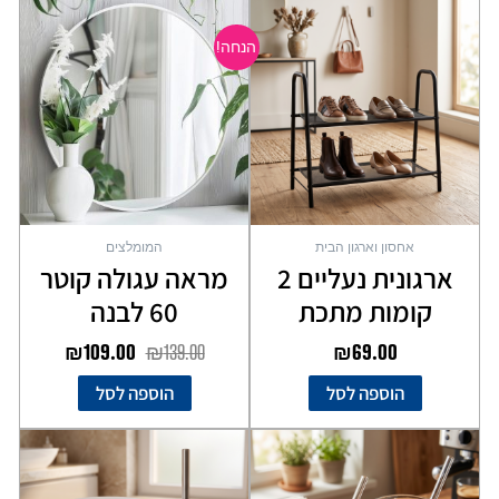
המחיר
המחיר
המקורי
הנוכחי
הנחה!
היה:
הוא:
₪109.00.
₪139.00.
אחסון וארגון הבית
המומלצים
ארגונית נעליים 2
מראה עגולה קוטר
קומות מתכת
60 לבנה
₪
109.00
₪
139.00
₪
69.00
הוספה לסל
הוספה לסל