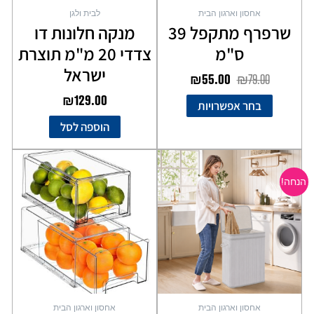
בעמוד
אחסון וארגון הבית
לבית ולגן
המוצר
שרפרף מתקפל 39
מנקה חלונות דו
ס"מ
צדדי 20 מ"מ תוצרת
ישראל
₪
55.00
₪
79.00
₪
129.00
בחר אפשרויות
הוספה לסל
המחיר
המחיר
למוצר
המקורי
הנוכחי
זה
הנחה!
יש
היה:
הוא:
מספר
₪69.00.
₪99.00.
סוגים.
ניתן
לבחור
את
האפשרויות
בעמוד
אחסון וארגון הבית
אחסון וארגון הבית
המוצר