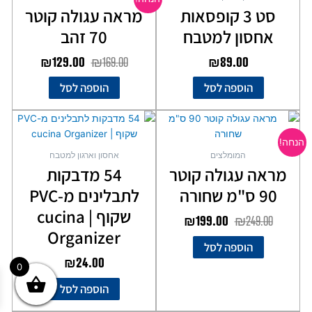
היה:
הוא:
סט 3 קופסאות
מראה עגולה קוטר
₪129.00.
₪169.00.
אחסון למטבח
70 זהב
₪
129.00
₪
169.00
₪
89.00
הוספה לסל
הוספה לסל
המחיר
המחיר
המקורי
הנוכחי
הנחה!
היה:
הוא:
המומלצים
אחסון וארגון למטבח
₪199.00.
₪249.00.
מראה עגולה קוטר
54 מדבקות
90 ס"מ שחורה
לתבלינים מ-PVC
שקוף | cucina
₪
199.00
₪
249.00
Organizer
הוספה לסל
₪
24.00
0
הוספה לסל