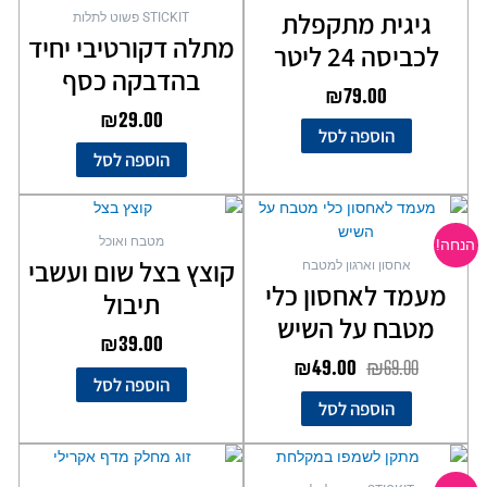
גיגית מתקפלת
STICKIT פשוט לתלות
מתלה דקורטיבי יחיד
לכביסה 24 ליטר
בהדבקה כסף
₪
79.00
₪
29.00
הוספה לסל
הוספה לסל
המחיר
המחיר
המקורי
הנוכחי
מטבח ואוכל
הנחה!
היה:
הוא:
קוצץ בצל שום ועשבי
אחסון וארגון למטבח
₪49.00.
₪69.00.
מעמד לאחסון כלי
תיבול
מטבח על השיש
₪
39.00
₪
49.00
₪
69.00
הוספה לסל
הוספה לסל
המחיר
המחיר
המקורי
הנוכחי