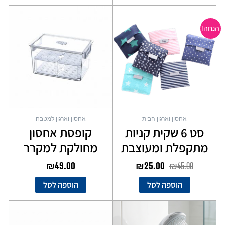
המחיר
המחיר
המקורי
הנוכחי
הנחה!
היה:
הוא:
₪25.00.
₪45.00.
אחסון וארגון הבית
אחסון וארגון למטבח
סט 6 שקית קניות
קופסת אחסון
מתקפלת ומעוצבת
מחולקת למקרר
₪
49.00
₪
25.00
₪
45.00
הוספה לסל
הוספה לסל
למוצר
זה