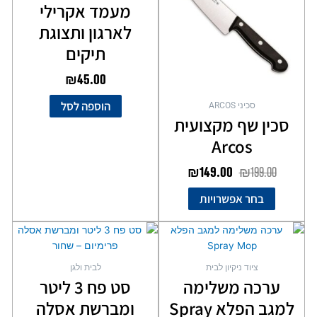
₪149.00.
₪199.00.
מעמד אקרילי
סוגים.
לארגון ותצוגת
ניתן
לבחור
תיקים
את
₪
45.00
האפשרויות
בעמוד
הוספה לסל
סכיני ARCOS
המוצר
סכין שף מקצועית
Arcos
₪
149.00
₪
199.00
בחר אפשרויות
ציוד ניקיון לבית
לבית ולגן
ערכה משלימה
סט פח 3 ליטר
למגב הפלא Spray
ומברשת אסלה