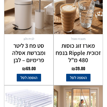
מטבח ואוכל
לבית ולגן
מארז זוג כוסות
סט פח 3 ליטר
זכוכית Ripple בנפח
ומברשת אסלה
480 מ"ל
פרימיום – לבן
₪
69.00
₪
39.00
הוספה לסל
הוספה לסל
למוצר
זה
יש
מספר