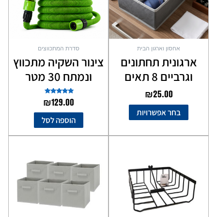
לבחור
את
האפשרויות
בעמוד
אחסון וארגון הבית
סדרת המתכווצים
המוצר
ארגונית תחתונים
צינור השקיה מתכווץ
וגרביים 8 תאים
ונמתח 30 מטר
₪
25.00
דורג
₪
129.00
5.00
בחר אפשרויות
מתוך 5
הוספה לסל