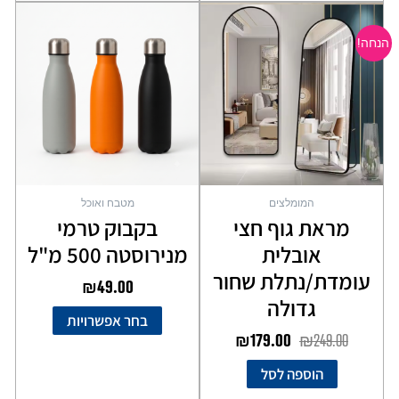
המחיר
המחיר
למוצר
המקורי
הנוכחי
זה
הנחה!
יש
היה:
הוא:
מספר
₪179.00.
₪249.00.
סוגים.
ניתן
לבחור
את
האפשרויות
בעמוד
המומלצים
מטבח ואוכל
המוצר
מראת גוף חצי
בקבוק טרמי
אובלית
מנירוסטה 500 מ"ל
עומדת/נתלת שחור
₪
49.00
גדולה
בחר אפשרויות
₪
179.00
₪
249.00
הוספה לסל