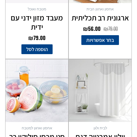
בעמוד
אחסון וארגון הבית
מטבח ואוכל
המוצר
ארגונית רב תכליתית
מעבד מזון ידני עם
ידית
₪
56.00
₪
79.00
₪
79.00
בחר אפשרויות
הוספה לסל
למוצר
זה
יש
מספר
סוגים.
ניתן
לבחור
את
האפשרויות
בעמוד
לבית ולגן
אחסון וארגון למטבח
המוצר
וילון אמבטיה דגם
סט מכסי סיליקון רב