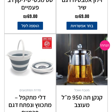
שיר
פעמיים
₪
69.00
₪
69.00
בחר אפשרויות
הוספה לסל
המחיר
המחיר
טווח
למוצר
המקורי
הנוכחי
מחירים
זה
הנחה!
יש
היה:
הוא:
מספר
₪89.00.
₪59.00.
עד
סוגים.
ניתן
לבחור
את
האפשרויות
בעמוד
מטבח ואוכל
סדרת המתכווצים
המוצר
קנקן תה 950 מ״ל
דלי מתקפל –
מעוצב
מתכווץ ונפתח דגם