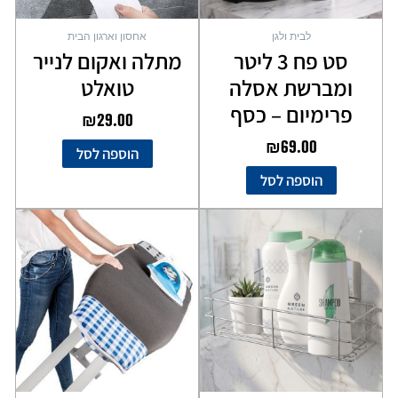
לבית ולגן
אחסון וארגון הבית
סט פח 3 ליטר
מתלה ואקום לנייר
ומברשת אסלה
טואלט
פרימיום – כסף
₪
29.00
₪
69.00
הוספה לסל
הוספה לסל