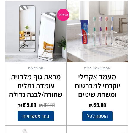
המחיר
המחיר
למוצר
המקורי
הנוכחי
זה
הנחה!
יש
היה:
הוא:
מספר
₪159.00.
₪199.00.
סוגים.
ניתן
לבחור
את
האפשרויות
בעמוד
אחסון וארגון הבית
המומלצים
המוצר
מעמד אקרילי
מראת גוף מלבנית
יוקרתי למברשות
עומדת נתלית
ומשחת שיניים
שחורה/לבנה גדולה
₪
159.00
₪
199.00
₪
39.00
הוספה לסל
בחר אפשרויות
למוצר
למוצר