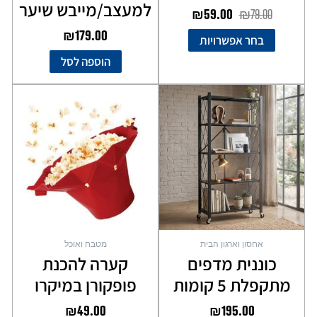
למעצב/מייבש שיער
₪
59.00
₪
79.00
₪
179.00
בחר אפשרויות
הוספה לסל
אחסון וארגון הבית
מטבח ואוכל
כוננית מדפים
קערה להכנת
מתקפלת 5 קומות
פופקורן במיקרו
₪
49.00
₪
195.00