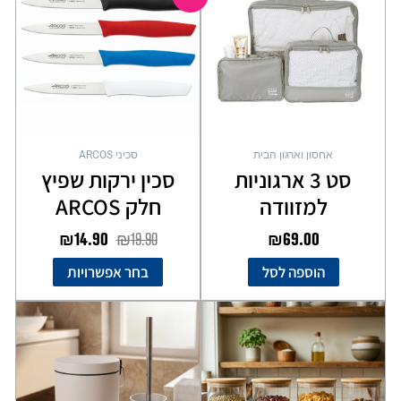
יש
היה:
הוא:
מספר
₪14.90.
₪19.90.
סוגים.
ניתן
לבחור
את
האפשרויות
בעמוד
אחסון וארגון הבית
סכיני ARCOS
המוצר
סט 3 ארגוניות
סכין ירקות שפיץ
למזוודה
חלק ARCOS
₪
14.90
₪
19.90
₪
69.00
הוספה לסל
בחר אפשרויות