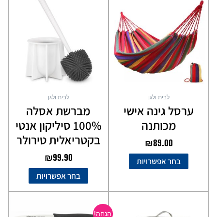
זה
זה
יש
יש
מספר
מספר
סוגים.
סוגים.
ניתן
ניתן
לבחור
לבחור
את
את
האפשרויות
האפשרויות
בעמוד
בעמוד
לבית ולגן
לבית ולגן
המוצר
המוצר
ערסל גינה אישי
מברשת אסלה
מכותנה
100% סיליקון אנטי
בקטריאלית טירולר
₪
89.00
₪
99.90
בחר אפשרויות
בחר אפשרויות
המחיר
המחיר
למוצר
המקורי
הנוכחי
זה
הנחה!