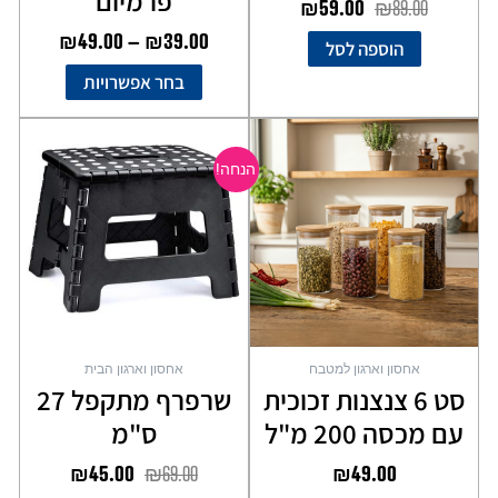
פרמיום
₪
59.00
₪
89.00
₪
49.00
–
₪
39.00
הוספה לסל
בחר אפשרויות
המחיר
המחיר
למוצר
המקורי
הנוכחי
זה
הנחה!
יש
היה:
הוא:
מספר
₪45.00.
₪69.00.
סוגים.
ניתן
לבחור
את
האפשרויות
בעמוד
אחסון וארגון למטבח
אחסון וארגון הבית
המוצר
סט 6 צנצנות זכוכית
שרפרף מתקפל 27
עם מכסה 200 מ"ל
ס"מ
₪
45.00
₪
69.00
₪
49.00