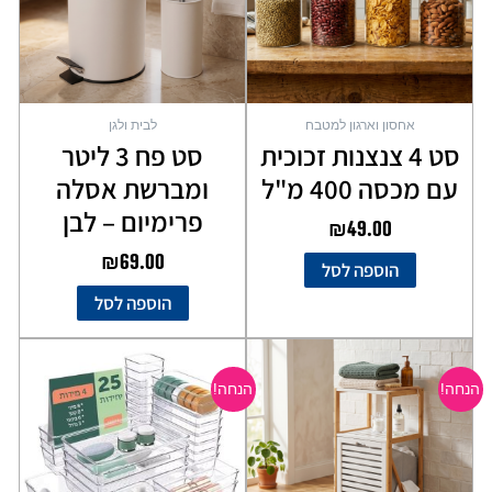
אחסון וארגון למטבח
לבית ולגן
סט 4 צנצנות זכוכית
סט פח 3 ליטר
עם מכסה 400 מ"ל
ומברשת אסלה
פרימיום – לבן
₪
49.00
₪
69.00
הוספה לסל
הוספה לסל
המחיר
המחיר
המחיר
המחיר
המקורי
הנוכחי
המקורי
הנוכחי
הנחה!
הנחה!
היה:
הוא:
היה:
הוא:
₪85.00.
₪119.00.
₪129.00.
₪299.00.