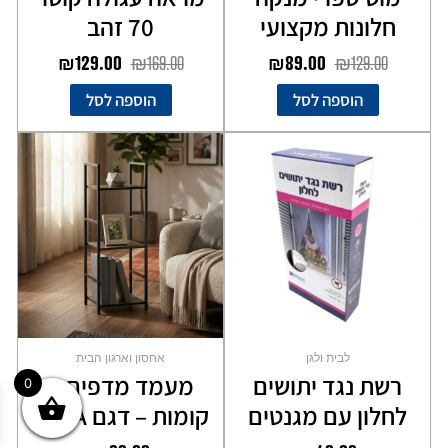
חלונות מקצועי
70 זהב
₪
129.00
₪
169.00
₪
89.00
₪
129.00
הוספה לסל
הוספה לסל
למוצר
זה
יש
מספר
סוגים.
ניתן
לבחור
את
האפשרויות
בעמוד
לבית ולגן
אחסון וארגון הבית
המוצר
רשת נגד יתושים
מעמד מדפים 3
0
לחלון עם מגנטים
קומות – דגם ARYA