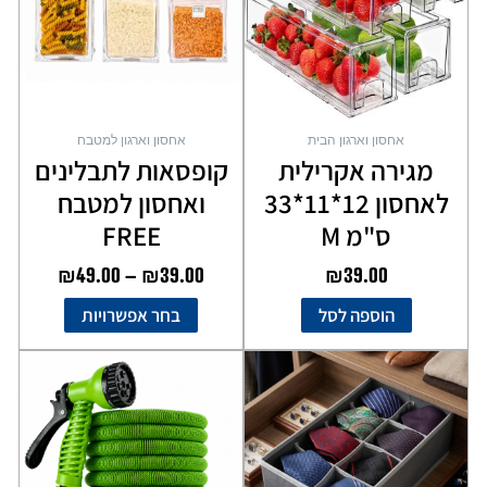
סוגים.
ניתן
לבחור
את
האפשרויות
בעמוד
אחסון וארגון הבית
אחסון וארגון למטבח
המוצר
מגירה אקרילית
קופסאות לתבלינים
לאחסון 12*11*33
ואחסון למטבח
ס"מ M
FREE
₪
49.00
–
₪
39.00
₪
39.00
הוספה לסל
בחר אפשרויות
למוצר
זה
יש
מספר
סוגים.
ניתן