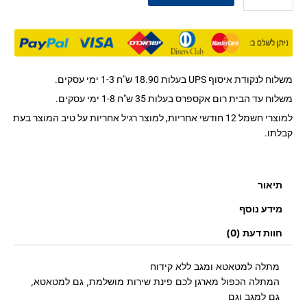
של
₪35.00.
₪49.00.
מתלה
למטאטא
ומגב
ללא
קידוח
משלוח לנקודת איסוף UPS בעלות 18.90 ש"ח 1-3 ימי עסקים.
STICKIT
משלוח עד הבית רום אקספרס בעלות 35 ש"ח 1-8 ימי עסקים.
למוצרי חשמל 12 חודשי אחריות, למוצר רגיל אחריות על טיב המוצר בעת
קבלתו.
תיאור
מידע נוסף
חוות דעת (0)
מתלה למטאטא ומגב ללא קידוח
המתלה הכפול מארגן לכם פינת שירות מושלמת, גם למטאטא,
גם למגב וגם