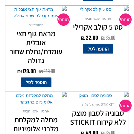
המחיר
המחיר
המחיר
המחיר
המקורי
הנוכחי
המקורי
הנוכחי
אחסון וארגון הבית
הנחה!
הנחה!
היה:
הוא:
היה:
הוא:
סט 5 קולב אקרילי
המומלצים
₪179.00.
₪249.00.
₪22.00.
₪35.00.
מראת גוף חצי
₪
22.00
₪
35.00
אובלית
הוספה לסל
עומדת/נתלת שחור
גדולה
₪
179.00
₪
249.00
הוספה לסל
המחיר
המחיר
למוצר
המקורי
הנוכחי
זה
STICKIT פשוט לתלות
הנחה!
יש
היה:
הוא:
סבוניה לסבון מוצק
אחסון וארגון הבית
מספר
₪49.00.
₪65.00.
מתלה למקלחת
ללא קידוח STICKIT
סוגים.
מלבני אלומיניום
ניתן
₪
49.00
₪
65.00