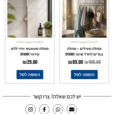
המקורי
הנוכחי
היה:
הוא:
₪89.00.
₪109.00.
STICKIT פשוט לתלות
STICKIT פשוט לתלות
מתלה מעילים – מתלה
מתלה מטאטא יחיד ללא
בגדים לחדר שינה STICKIT
קידוח STICKIT
₪
29.00
₪
89.00
₪
109.00
הוספה לסל
הוספה לסל
יש לכם שאלה? צרו קשר
I
F
W
E
n
a
h
n