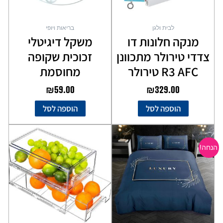
לבית ולגן
בריאות ויופי
מנקה חלונות דו
משקל דיגיטלי
צדדי טירולר מתכוונן
זכוכית שקופה
R3 AFC טירולר
מחוסמת
₪
59.00
₪
329.00
הוספה לסל
הוספה לסל
המחיר
המחיר
למוצר
המקורי
הנוכחי
זה
הנחה!
יש
היה:
הוא:
מספר
₪89.00.
₪129.00.
סוגים.
ניתן
לבחור
את
האפשרויות