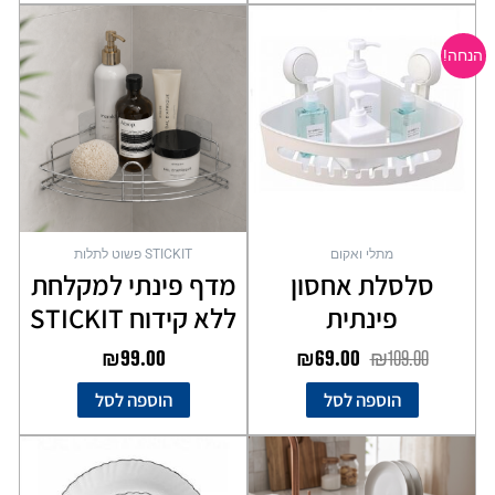
המחיר
המחיר
המקורי
הנוכחי
הנחה!
היה:
הוא:
₪69.00.
₪109.00.
מתלי ואקום
STICKIT פשוט לתלות
סלסלת אחסון
מדף פינתי למקלחת
פינתית
ללא קידוח STICKIT
₪
99.00
₪
69.00
₪
109.00
הוספה לסל
הוספה לסל