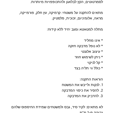
לסמרטוטים, הקץ לבלאגן ולהתכופפויות מיותרות.
מתאים להתקנה על משטחי: קרמיקה, עץ חלק, פורמייקה,
מראה, אלומיניום, זכוכית, פלסטיק.
מתלה למטאטא ומגב יחיד ללא קידוח:
* אינו מחליד
* לא נופל מדבקה חזקה
* עיצוב אלגנטי
* ניתן לשימוש חוזר
* קל לניקוי
* כולל ווי תליה בצד
הוראות התקנה:
1. לנקות ולייבש את המשטח
2. להסיר את כיסוי המדבקה
3. להדביק את המדבקה
לא מתאים: לקיר סיד, גבס ולמשטחים שמידת החיספוס שלהם
גבוהה מ-1 מ"מ.