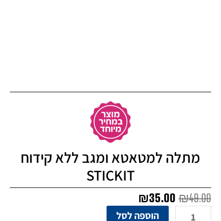
מתלה למטאטא ומגב ללא קידוח
STICKIT
המחיר
המחיר
₪
35.00
₪
49.00
המקורי
הנוכחי
כמות
הוספה לסל
היה:
הוא: