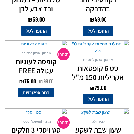
בהדבקה
ובד צבע לבן
₪
59.00
₪
49.00
הוספה לסל
הוספה לסל
המחיר
המחיר
למוצר
המקורי
הנוכחי
זה
אחסון וארגון למטבח
הנחה!
יש
היה:
הוא:
קופסה לעוגיות
אחסון וארגון למטבח
מספר
₪75.00.
₪99.00.
סט 6 קופסאות
עגולה FREE
סוגים.
אקריליות 150 מ"ל
ניתן
₪
75.00
₪
99.00
לבחור
₪
79.00
את
בחר אפשרויות
האפשרויות
הוספה לסל
בעמוד
המוצר
המחיר
המחיר
המקורי
הנוכחי
לבית ולגן
מוצרי Food Appeal
הנחה!
היה:
הוא:
שעון שבת לשקע
סט ויסקי 3 חלקים
₪69.00.
₪99.00.