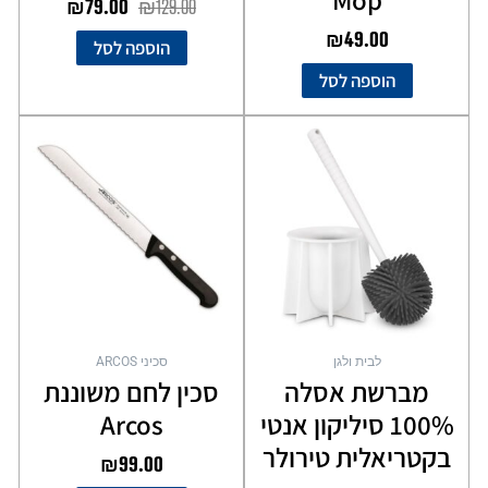
₪
79.00
₪
129.00
₪
49.00
הוספה לסל
הוספה לסל
למוצר
זה
יש
מספר
סוגים.
ניתן
לבחור
את
האפשרויות
בעמוד
לבית ולגן
סכיני ARCOS
המוצר
מברשת אסלה
סכין לחם משוננת
100% סיליקון אנטי
Arcos
בקטריאלית טירולר
₪
99.00