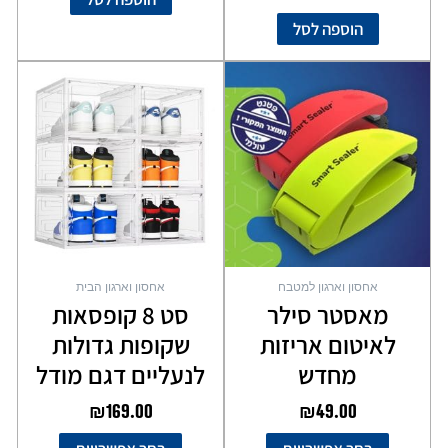
הוספה לסל
למוצר
למוצר
זה
זה
יש
יש
מספר
מספר
סוגים.
סוגים.
ניתן
ניתן
לבחור
לבחור
את
את
האפשרויות
האפשרויות
בעמוד
בעמוד
אחסון וארגון למטבח
אחסון וארגון הבית
המוצר
המוצר
מאסטר סילר
סט 8 קופסאות
לאיטום אריזות
שקופות גדולות
מחדש
לנעליים דגם מודל
₪
169.00
₪
49.00