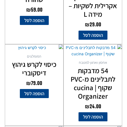
אקרילית לשקיות –
₪
59.00
מידה L
הוספה לסל
₪
29.00
הוספה לסל
המומלצים
כיסוי לקרש גיהוץ
אחסון וארגון למטבח
54 מדבקות
דיסקוברי
לתבלינים מ-PVC
₪
79.00
שקוף | cucina
הוספה לסל
Organizer
₪
24.00
הוספה לסל