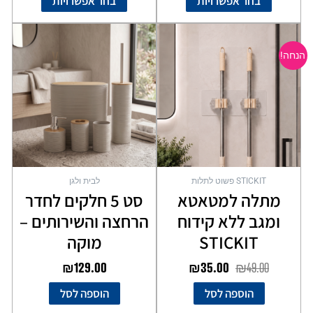
בחר אפשרויות
בחר אפשרויות
המחיר
המחיר
המקורי
הנוכחי
הנחה!
היה:
הוא:
₪35.00.
₪49.00.
STICKIT פשוט לתלות
לבית ולגן
מתלה למטאטא
סט 5 חלקים לחדר
ומגב ללא קידוח
הרחצה והשירותים –
STICKIT
מוקה
₪
129.00
₪
35.00
₪
49.00
הוספה לסל
הוספה לסל