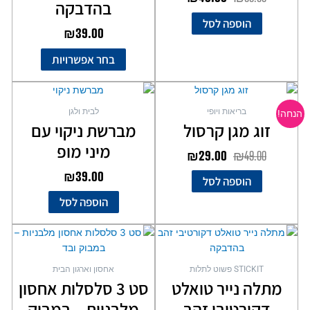
לבחור
בהדבקה
את
הוספה לסל
₪
39.00
האפשרויות
בעמוד
בחר אפשרויות
המוצר
המחיר
המחיר
המקורי
הנוכחי
בריאות ויופי
לבית ולגן
הנחה!
היה:
הוא:
זוג מגן קרסול
מברשת ניקוי עם
₪29.00.
₪49.00.
מיני מופ
₪
29.00
₪
49.00
₪
39.00
הוספה לסל
הוספה לסל
STICKIT פשוט לתלות
אחסון וארגון הבית
מתלה נייר טואלט
סט 3 סלסלות אחסון
דקורטיבי זהב
מלבניות – במבוק