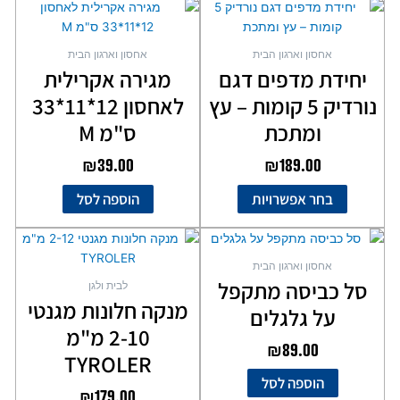
למוצר
זה
יש
אחסון וארגון הבית
אחסון וארגון הבית
מספר
יחידת מדפים דגם
מגירה אקרילית
סוגים.
נורדיק 5 קומות – עץ
לאחסון 12*11*33
ניתן
לבחור
ומתכת
ס"מ M
את
₪
39.00
₪
189.00
האפשרויות
בעמוד
בחר אפשרויות
הוספה לסל
המוצר
אחסון וארגון הבית
סל כביסה מתקפל
לבית ולגן
מנקה חלונות מגנטי
על גלגלים
2-10 מ"מ
₪
89.00
TYROLER
הוספה לסל
₪
179.00