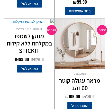
₪
99.90
הוספה לסל
בחר אפשרויות
המחיר
המחיר
המחיר
המחיר
המקורי
הנוכחי
המקורי
הנוכחי
STICKIT פשוט לתלות
הנחה!
הנחה!
היה:
הוא:
היה:
הוא:
מתקן לשמפו
₪99.00.
₪129.00.
₪109.00.
₪139.00.
במקלחת ללא קידוח
STICKIT
₪
99.00
₪
129.00
הוספה לסל
המומלצים
מראה עגולה קוטר
60 זהב
₪
109.00
₪
139.00
הוספה לסל