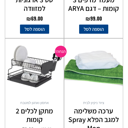
קומות – דגם ARYA
למזוודה
₪
69.00
₪
99.00
הוספה לסל
הוספה לסל
המחיר
המחיר
המקורי
הנוכחי
הנחה!
היה:
הוא:
₪79.00.
₪129.00.
ציוד ניקיון לבית
אחסון וארגון למטבח
ערכה משלימה
מתקן לכלים 2
למגב הפלא Spray
קומות
Mop