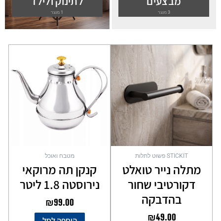
מבצעים
לתינוק ולילד
3 מוצר
1 מוצר
STICKIT פשוט לתלות
מטבח ואוכל
מתלה נייר טואלט
קנקן תה מרוקאי
דקורטיבי שחור
נירוסטה 1.8 ליטר
בהדבקה
₪
99.00
₪
49.00
הוספה לסל