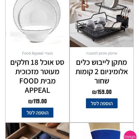
אחסון וארגון למטבח
מוצרי Food Appeal
מתקן לייבוש כלים
סט אוכל 18 חלקים
אלומיניום 2 קומות
מעוטר מזכוכית
שחור
מבית FOOD
APPEAL
₪
159.00
₪
119.00
הוספה לסל
הוספה לסל
המחיר
המחיר
למוצר
המקורי
הנוכחי
זה
הנחה!