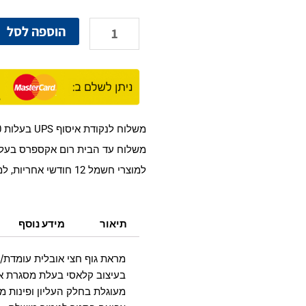
של
מראת
הוספה לסל
גוף
חצי
אובלית
עומדת/נתלת
שחור
גדולה
משלוח לנקודת איסוף UPS בעלות 18.90 ש"ח 1-3 ימי עסקים.
משלוח עד הבית רום אקספרס בעלות 35 ש"ח 1-8 ימי עס
למוצרי חשמל 12 חודשי אחריות, למוצר רגיל אחריות על טיב המוצר בעת קבלתו.
תיאור
מידע נוסף
מראת גוף חצי אובלית עומדת
בעיצוב קלאסי בעלת מסגרת אל
מעוגלת בחלק העליון ופינות מ