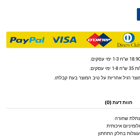
היה:
הוא
00.
₪249.00.
קים.
חוות דעת (0)
/נתלת שחורה
ומיניום איכותית
עוגלות בחלק התחתון