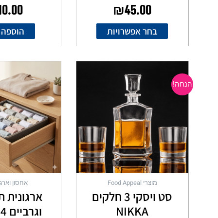
10.00
₪
45.00
בחר אפשרויות
הוספה 
המחיר
המחיר
המקורי
הנוכחי
הנחה!
היה:
הוא:
₪69.00.
₪99.00.
מוצרי Food Appeal
אחסון וארגו
סט ויסקי 3 חלקים
ארגונית ת
NIKKA