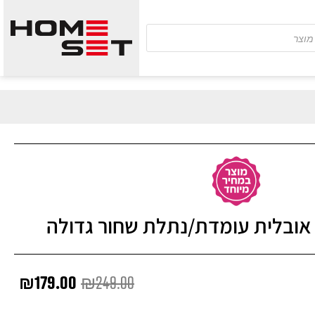
אובלית עומדת/נתלת שחור גדולה
המחיר
המ
₪
179.00
₪
249.00
המקורי
הנו