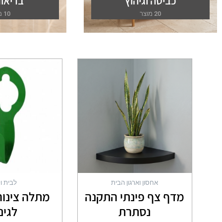
כביסה וגיהוץ
בריאות
20 מוצר
10 מוצר
למוצר
זה
יש
מספר
סוגים.
ניתן
לבחור
את
האפשרויות
בעמוד
המוצר
אחסון וארגון הבית
לבית ול
מדף צף פינתי התקנה
מתלה צינור
נסתרת
לגינ