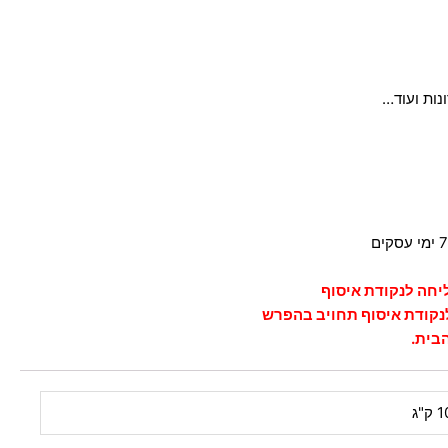
נות ועוד…
ליחה לנקודת איסוף
לנקודת איסוף תחויב בהפרש
בית.
ק"ג