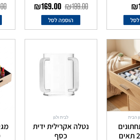
.00
₪
169.00
₪
199.00
₪
לסל
הוספה לסל
ן הבית
לבית ולגן
חתונים
נטלה אקרילית ידית
מגי
וגרביים 24 תאים
כסף
40