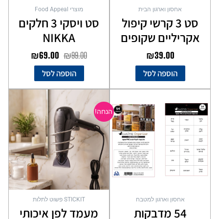
אחסון וארגון הבית
מוצרי Food Appeal
סט 3 קרשי קיפול
סט ויסקי 3 חלקים
אקריליים שקופים
NIKKA
₪
69.00
₪
99.00
₪
39.00
הוספה לסל
הוספה לסל
המחיר
המחיר
המקורי
הנוכחי
הנחה!
היה:
הוא:
₪49.00.
₪69.00.
אחסון וארגון למטבח
STICKIT פשוט לתלות
54 מדבקות
מעמד לפן איכותי