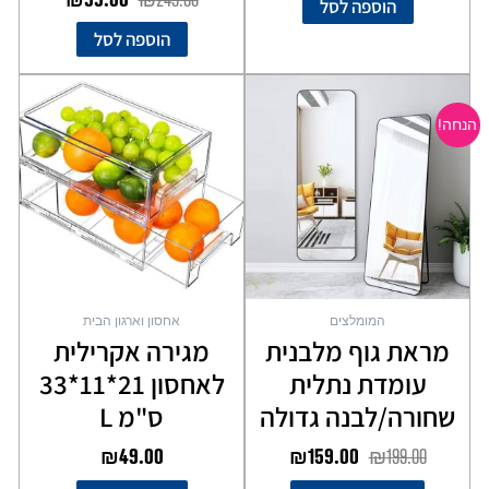
הוספה לסל
הוספה לסל
המחיר
המחיר
למוצר
המקורי
הנוכחי
זה
הנחה!
יש
היה:
הוא:
מספר
₪159.00.
₪199.00.
סוגים.
ניתן
לבחור
את
האפשרויות
בעמוד
המומלצים
אחסון וארגון הבית
המוצר
מראת גוף מלבנית
מגירה אקרילית
עומדת נתלית
לאחסון 21*11*33
שחורה/לבנה גדולה
ס"מ L
₪
49.00
₪
159.00
₪
199.00