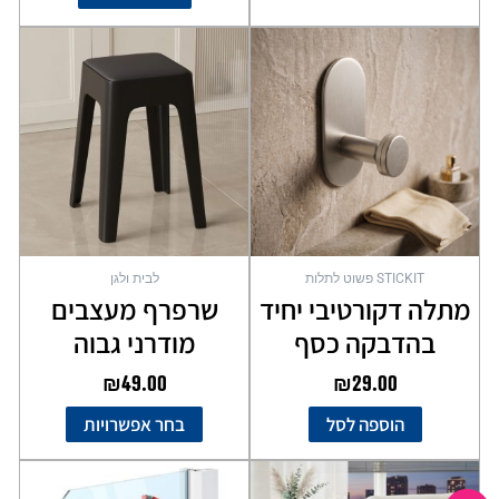
למוצר
זה
יש
מספר
סוגים.
ניתן
לבחור
את
האפשרויות
בעמוד
STICKIT פשוט לתלות
לבית ולגן
המוצר
מתלה דקורטיבי יחיד
שרפרף מעצבים
בהדבקה כסף
מודרני גבוה
₪
49.00
₪
29.00
הוספה לסל
בחר אפשרויות
המחיר
המחיר
המקורי
הנוכחי