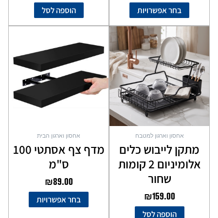
בחר אפשרויות
הוספה לסל
למוצר
זה
יש
מספר
סוגים.
ניתן
לבחור
את
האפשרויות
בעמוד
אחסון וארגון למטבח
אחסון וארגון הבית
המוצר
מתקן לייבוש כלים
מדף צף אסתטי 100
אלומיניום 2 קומות
ס"מ
שחור
₪
89.00
₪
159.00
בחר אפשרויות
הוספה לסל