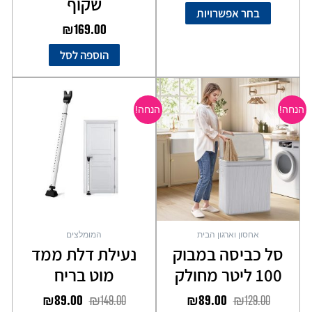
שקוף
בחר אפשרויות
₪
169.00
הוספה לסל
המחיר
המחיר
המחיר
המחיר
למוצר
המקורי
הנוכחי
המקורי
הנוכחי
זה
הנחה!
הנחה!
יש
היה:
הוא:
היה:
הוא:
מספר
₪89.00.
₪149.00.
₪89.00.
₪129.00.
סוגים.
ניתן
לבחור
את
האפשרויות
בעמוד
אחסון וארגון הבית
המומלצים
המוצר
סל כביסה במבוק
נעילת דלת ממד
100 ליטר מחולק
מוט בריח
₪
89.00
₪
149.00
₪
89.00
₪
129.00