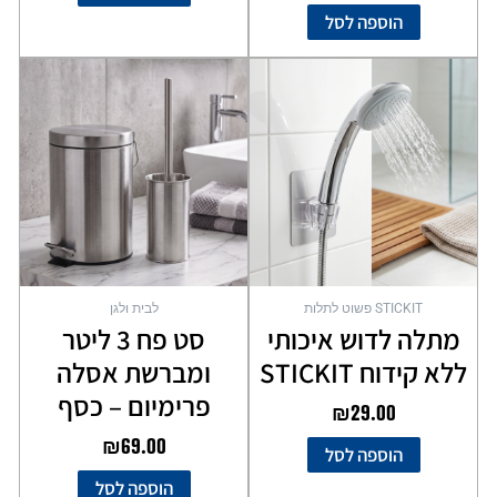
הוספה לסל
STICKIT פשוט לתלות
לבית ולגן
מתלה לדוש איכותי
סט פח 3 ליטר
ללא קידוח STICKIT
ומברשת אסלה
פרימיום – כסף
₪
29.00
₪
69.00
הוספה לסל
הוספה לסל