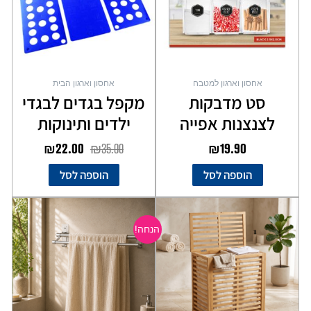
אחסון וארגון למטבח
אחסון וארגון הבית
סט מדבקות
מקפל בגדים לבגדי
לצנצנות אפייה
ילדים ותינוקות
₪
22.00
₪
35.00
₪
19.90
הוספה לסל
הוספה לסל
המחיר
המחיר
המקורי
הנוכחי
הנחה!
היה:
הוא:
₪119.00.
₪149.00.