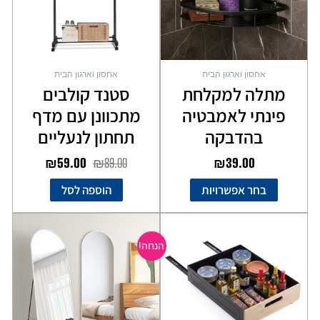
לבחור
את
האפשרויות
בעמוד
אחסון וארגון הבית
אחסון וארגון הבית
המוצר
מתלה למקלחת
סטנד קולבים
פינתי לאמבטיה
מתכוונן עם מדף
בהדבקה
תחתון לנעליים
₪
59.00
₪
89.00
₪
39.00
בחר אפשרויות
הוספה לסל
המחיר
המחיר
המקורי
הנוכחי
הנחה!
היה:
הוא:
₪149.00.
₪199.00.