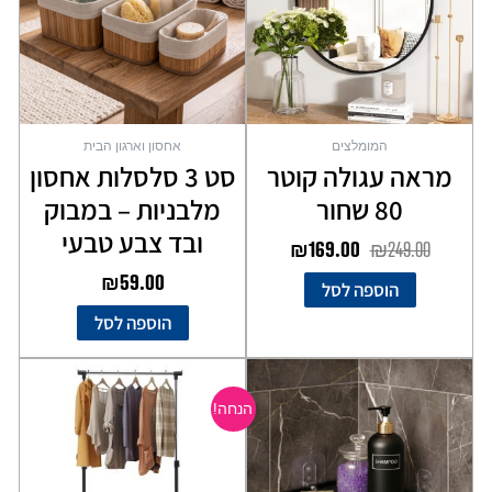
המומלצים
אחסון וארגון הבית
מראה עגולה קוטר
סט 3 סלסלות אחסון
80 שחור
מלבניות – במבוק
ובד צבע טבעי
₪
169.00
₪
249.00
₪
59.00
הוספה לסל
הוספה לסל
המחיר
המחיר
למוצר
המקורי
הנוכחי
זה
הנחה!
יש
היה:
הוא:
מספר
₪59.00.
₪89.00.
סוגים.
ניתן