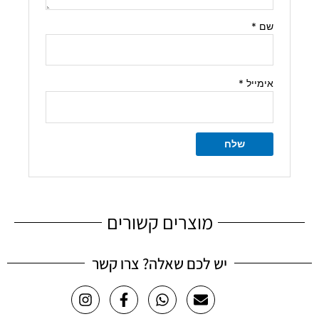
שם
*
אימייל
*
מוצרים קשורים
יש לכם שאלה? צרו קשר
I
F
W
E
n
a
h
n