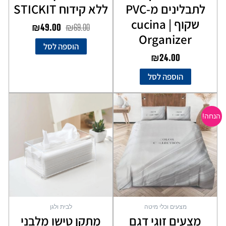
לתבלינים מ-PVC
ללא קידוח STICKIT
שקוף | cucina
₪
49.00
₪
69.00
Organizer
הוספה לסל
₪
24.00
הוספה לסל
המחיר
המחיר
למוצר
המקורי
הנוכחי
זה
הנחה!
יש
היה:
הוא:
מספר
₪89.00.
₪129.00.
סוגים.
ניתן
לבחור
את
האפשרויות
בעמוד
מצעים וכלי מיטה
לבית ולגן
המוצר
מצעים זוגי דגם
מתקן טישו מלבני