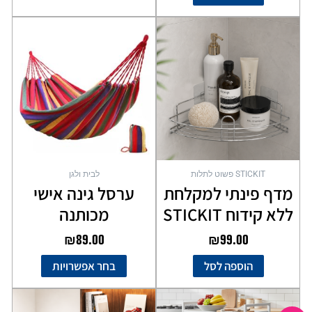
למוצר
זה
יש
מספר
סוגים.
ניתן
לבחור
את
האפשרויות
בעמוד
STICKIT פשוט לתלות
לבית ולגן
המוצר
מדף פינתי למקלחת
ערסל גינה אישי
ללא קידוח STICKIT
מכותנה
₪
89.00
₪
99.00
הוספה לסל
בחר אפשרויות
המחיר
המחיר