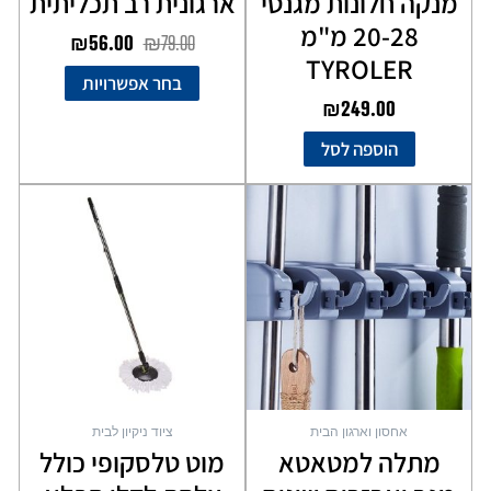
מנקה חלונות מגנטי
ארגונית רב תכליתית
20-28 מ"מ
₪
56.00
₪
79.00
TYROLER
בחר אפשרויות
₪
249.00
הוספה לסל
למוצר
זה
יש
מספר
סוגים.
ניתן
לבחור
את
האפשרויות
בעמוד
אחסון וארגון הבית
ציוד ניקיון לבית
המוצר
מתלה למטאטא
מוט טלסקופי כולל