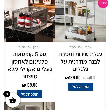
המקורי
הנוכחי
הנחה!
היה:
הוא:
₪199.00.
₪249.00.
אחסון וארגון הבית
אחסון וארגון הבית
עגלת שירות ומטבח
סט 5 קופסאות
לבנה מודרנית על
פלטינום לאחסון
גלגלים
נעליים אקרילי מלא
מושחר
₪
199.00
₪
249.00
₪
169.00
הוספה לסל
הוספה לסל
0