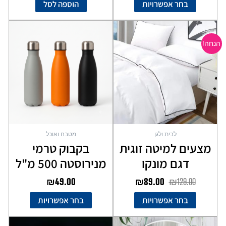
בחר אפשרויות
הוספה לסל
המחיר
המחיר
למוצר
למוצר
המקורי
הנוכחי
זה
זה
הנחה!
יש
יש
היה:
הוא:
מספר
מספר
₪89.00.
₪129.00.
סוגים.
סוגים.
ניתן
ניתן
לבחור
לבחור
את
את
האפשרויות
האפשרויות
בעמוד
בעמוד
לבית ולגן
מטבח ואוכל
המוצר
המוצר
מצעים למיטה זוגית
בקבוק טרמי
דגם מונקו
מנירוסטה 500 מ"ל
₪
49.00
₪
89.00
₪
129.00
בחר אפשרויות
בחר אפשרויות
המחיר
המחיר
המחיר
המחיר