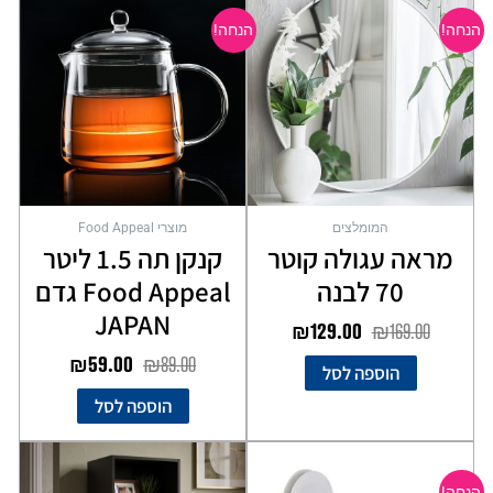
המקורי
הנוכחי
המקורי
הנוכחי
הנחה!
הנחה!
היה:
הוא:
היה:
הוא:
₪59.00.
₪89.00.
₪129.00.
₪169.00.
המומלצים
מוצרי Food Appeal
מראה עגולה קוטר
קנקן תה 1.5 ליטר
70 לבנה
Food Appeal גדם
JAPAN
₪
129.00
₪
169.00
₪
59.00
₪
89.00
הוספה לסל
הוספה לסל
המחיר
המחיר
המקורי
הנוכחי
הנחה!