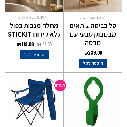
אחסון וארגון הבית
STICKIT פשוט לתלות
סל כביסה 2 תאים
מתלה מגבות כפול
מבמבוק טבעי עם
ללא קידוח STICKIT
מכסה
₪
119.00
₪
149.00
₪
239.00
הוספה לסל
הוספה לסל
המחיר
המחיר
למוצר
המקורי
הנוכחי
זה
הנחה!
יש
היה:
הוא:
מספר
₪49.00.
₪69.00.
סוגים.
ניתן
לבחור
את
האפשרויות