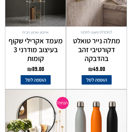
STICKIT פשוט לתלות
אחסון וארגון הבית
מתלה נייר טואלט
מעמד אקרילי שקוף
דקורטיבי זהב
בעיצוב מודרני 3
בהדבקה
קומות
₪
89.00
₪
49.00
הוספה לסל
הוספה לסל
המחיר
המחיר
למוצר
המקורי
הנוכחי
זה
הנחה!
יש
היה:
הוא:
מספר
₪199.00.
₪249.00.
סוגים.
ניתן
לבחור