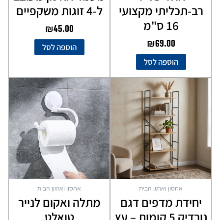
רב-תכליתי מקצועי
ל-4 זוגות משקפיים
16 ס"מ
₪
45.00
₪
69.00
הוספה לסל
הוספה לסל
למוצר
זה
יש
מספר
סוגים.
ניתן
לבחור
את
האפשרויות
בעמוד
אחסון וארגון הבית
אחסון וארגון הבית
המוצר
יחידת מדפים דגם
מתלה ואקום לנייר
נורדיק 5 קומות – עץ
טואלט