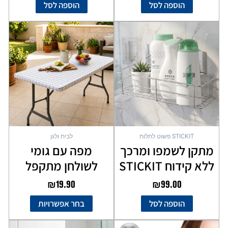
הוספה לסל
הוספה לסל
למוצר
זה
יש
מספר
סוגים.
ניתן
לבחור
את
האפשרויות
בעמוד
STICKIT פשוט לתלות
לבית ולגן
המוצר
מתקן לשמפו ומרכך
מפה עם גומי
ללא קידוח STICKIT
לשולחן מתקפל
₪
19.90
₪
99.00
הוספה לסל
בחר אפשרויות
המחיר
המחיר