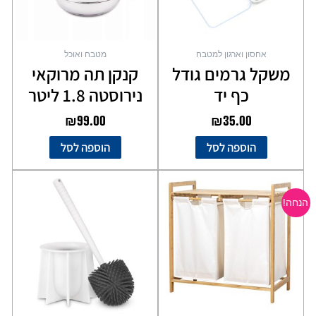
אחסון וארגון למטבח
מטבח ואוכל
משקל גרמים גודל
קנקן תה מרוקאי
כף יד
נירוסטה 1.8 ליטר
₪
99.00
₪
35.00
הוספה לסל
הוספה לסל
המחיר
המחיר
למוצר
המקורי
הנוכחי
זה
הנחה!
יש
היה:
הוא:
מספר
₪199.00.
₪349.00.
סוגים.
ניתן
לבחור
את
האפשרויות