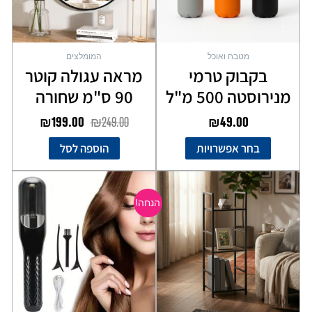
את
האפשרויות
בעמוד
מטבח ואוכל
המומלצים
המוצר
בקבוק טרמי
מראה עגולה קוטר
מנירוסטה 500 מ"ל
90 ס"מ שחורה
₪
199.00
₪
249.00
₪
49.00
בחר אפשרויות
הוספה לסל
המחיר
המחיר
המקורי
הנוכחי
הנחה!
היה:
הוא:
₪99.00.
₪199.00.