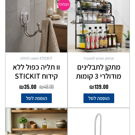
המקורי
הנוכחי
הנחה!
היה:
הוא:
₪35.00.
₪49.00.
אחסון וארגון למטבח
STICKIT פשוט לתלות
מתקן לתבלינים
וו תליה כפול ללא
מודולרי 3 קומות
קידוח STICKIT
₪
35.00
₪
49.00
₪
139.00
הוספה לסל
הוספה לסל