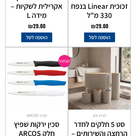
זכוכית Linear בנפח
אקרילית לשקיות –
330 מ"ל
מידה L
₪
29.00
₪
29.00
הוספה לסל
הוספה לסל
המחיר
המחיר
למוצר
המקורי
הנוכחי
זה
הנחה!
יש
היה:
הוא:
מספר
₪14.90.
₪19.90.
סוגים.
ניתן
לבחור
את
האפשרויות
בעמוד
לבית ולגן
סכיני ARCOS
המוצר
סט 5 חלקים לחדר
סכין ירקות שפיץ
הרחצה והשירותים –
חלק ARCOS