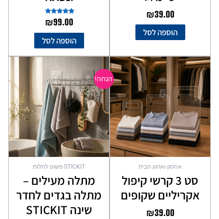
₪
39.00
דורג
₪
99.00
5.00
הוספה לסל
מתוך 5
הוספה לסל
המחיר
המחיר
המקורי
הנוכחי
הנחה!
היה:
הוא:
₪89.00.
₪109.00.
אחסון וארגון הבית
STICKIT פשוט לתלות
סט 3 קרשי קיפול
מתלה מעילים –
אקריליים שקופים
מתלה בגדים לחדר
שינה STICKIT
₪
39.00