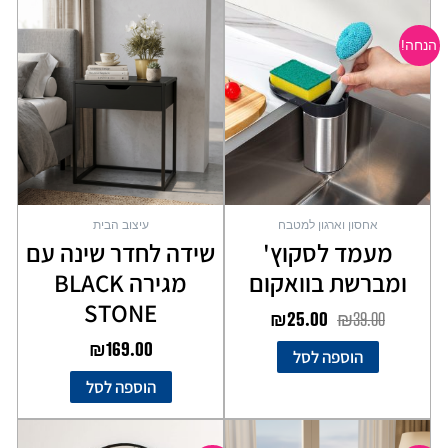
המחיר
המחיר
המקורי
הנוכחי
הנחה!
היה:
הוא:
₪25.00.
₪39.00.
אחסון וארגון למטבח
עיצוב הבית
מעמד לסקוץ'
שידה לחדר שינה עם
ומברשת בוואקום
מגירה BLACK
STONE
₪
25.00
₪
39.00
₪
169.00
הוספה לסל
הוספה לסל
המחיר
המחיר
המחיר
המחיר