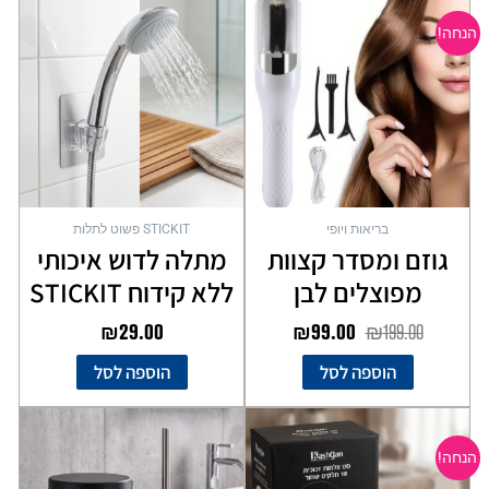
המקורי
הנוכחי
הנחה!
היה:
הוא:
₪99.00.
₪199.00.
בריאות ויופי
STICKIT פשוט לתלות
גוזם ומסדר קצוות
מתלה לדוש איכותי
מפוצלים לבן
ללא קידוח STICKIT
₪
29.00
₪
99.00
₪
199.00
הוספה לסל
הוספה לסל
המחיר
המחיר
המקורי
הנוכחי
הנחה!
היה:
הוא: