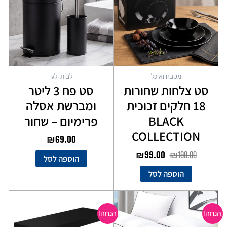
₪99.00.
₪199.00.
מטבח ואוכל
לבית ולגן
סט צלחות שחורות
סט פח 3 ליטר
18 חלקים זכוכית
ומברשת אסלה
BLACK
פרימיום – שחור
COLLECTION
₪
69.00
₪
99.00
₪
199.00
הוספה לסל
הוספה לסל
המחיר
המחיר
המחיר
המחיר
למוצר
למוצר
המקורי
הנוכחי
המקורי
הנוכחי
זה
זה
הנחה!
הנחה!
יש
יש
היה:
הוא:
היה:
הוא: