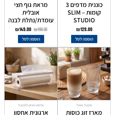
כוננית מדפים 3
מראת גוף חצי
קומות – SLIM
אובלית
STUDIO
עומדת/נתלת לבנה
₪
149.00
₪
199.00
₪
129.00
הוספה לסל
הוספה לסל
מטבח ואוכל
אחסון וארגון למטבח
מארז זוג כוסות
ארגונית אחסון