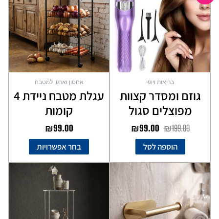
היה:
הוא:
מספר
₪99.00.
₪199.00.
סוגים.
ניתן
לבחור
את
האפשרויות
בעמוד
בריאות ויופי
אחסון וארגון למטבח
המוצר
גוזם ומסדר קצוות
עגלת מטבח ניידת 4
מפוצלים סגול
קומות
₪
99.00
₪
99.00
₪
199.00
הוספה לסל
בחר אפשרויות