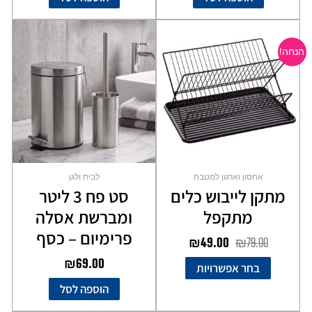
המחיר
המחיר
למוצר
המקורי
הנוכחי
זה
הנחה!
יש
היה:
הוא:
מספר
₪49.00.
₪79.00.
סוגים.
ניתן
לבחור
את
האפשרויות
בעמוד
אחסון וארגון למטבח
לבית ולגן
המוצר
מתקן לייבוש כלים
סט פח 3 ליטר
מתקפל
ומברשת אסלה
פרימיום – כסף
₪
49.00
₪
79.00
₪
69.00
בחר אפשרויות
הוספה לסל