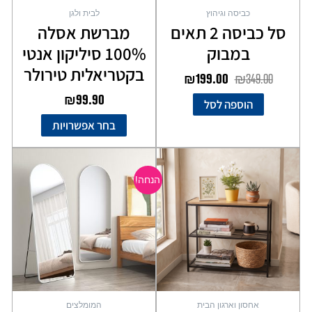
בעמוד
כביסה וגיהוץ
לבית ולגן
המוצר
סל כביסה 2 תאים
מברשת אסלה
במבוק
100% סיליקון אנטי
בקטריאלית טירולר
₪
199.00
₪
349.00
₪
99.90
הוספה לסל
בחר אפשרויות
המחיר
המחיר
המקורי
הנוכחי
הנחה!
היה:
הוא:
₪149.00.
₪199.00.
אחסון וארגון הבית
המומלצים