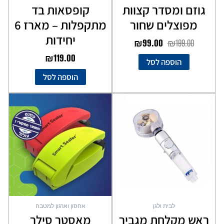
גוזם ומסדר קצוות
קופסאות בד
מפוצלים שחור
מתקפלות – מארז 6
יחידות
₪
99.00
₪
199.00
₪
119.00
הוספה לסל
הוספה לסל
למוצר
זה
יש
מספר
סוגים.
ניתן
לבחור
את
האפשרויות
בעמוד
לבית ולגן
אחסון וארגון למטבח
המוצר
ראש מקלחת מגביר
מאסטר סילר