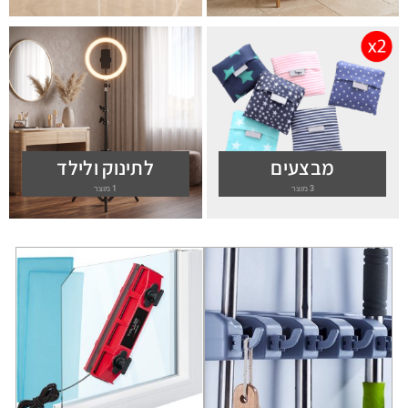
מבצעים
לתינוק ולילד
3 מוצר
1 מוצר
למוצר
זה
יש
מספר
סוגים.
ניתן
לבחור
את