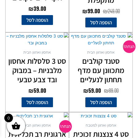
₪
39.00
₪
99.00
₪
249.00
הוספה לסל
הוספה לסל
המחיר
המחיר
המקורי
הנוכחי
הנחה!
היה:
הוא:
אחסון וארגון הבית
אחסון וארגון הבית
₪59.00.
₪89.00.
סטנד קולבים
סט 3 סלסלות אחסון
מתכוונן עם מדף
מלבניות – במבוק
תחתון לנעליים
ובד צבע טבעי
₪
59.00
₪
59.00
₪
89.00
הוספה לסל
הוספה לסל
המחיר
המחיר
למוצר
0
המקורי
הנוכחי
זה
אחסון וארגון למטבח
אחסון וארגון הבית
הנחה!
יש
היה:
הוא:
סט 4 צנצנות זכוכית
ארגונית רב תכליתית
מספר
₪56.00.
₪79.00.