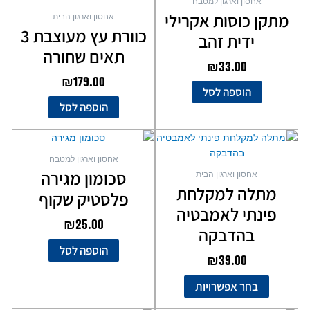
אחסון וארגון למטבח
מתקן כוסות אקרילי
אחסון וארגון הבית
כוורת עץ מעוצבת 3
ידית זהב
תאים שחורה
₪
33.00
₪
179.00
הוספה לסל
הוספה לסל
למוצר
זה
אחסון וארגון למטבח
יש
סכומון מגירה
אחסון וארגון הבית
מספר
מתלה למקלחת
פלסטיק שקוף
סוגים.
פינתי לאמבטיה
ניתן
₪
25.00
לבחור
בהדבקה
את
הוספה לסל
₪
39.00
האפשרויות
בעמוד
בחר אפשרויות
המוצר