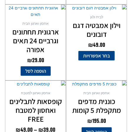
למוצר
זה
לבית ולגן
יש
וילון אמבטיה דגם
אחסון וארגון הבית
מספר
ארגונית תחתונים
דובונים
סוגים.
וגרביים 24 תאים
ניתן
₪
49.00
לבחור
אפורה
את
בחר אפשרויות
₪
29.00
האפשרויות
בעמוד
הוספה לסל
המוצר
טווח
למוצר
מחירים
זה
אחסון וארגון הבית
אחסון וארגון למטבח
יש
כוננית מדפים
קופסאות לתבלינים
מספר
עד
מתקפלת 5 קומות
ואחסון למטבח
סוגים.
ניתן
FREE
₪
195.00
לבחור
₪
49.00
–
₪
39.00
את
הוספה לסל