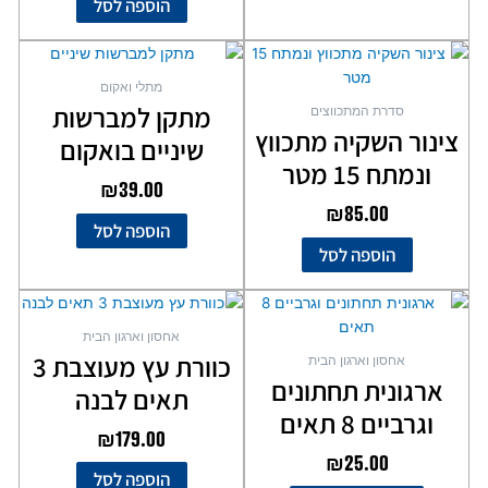
הוספה לסל
מתלי ואקום
מתקן למברשות
סדרת המתכווצים
צינור השקיה מתכווץ
שיניים בואקום
ונמתח 15 מטר
₪
39.00
₪
85.00
הוספה לסל
הוספה לסל
למוצר
זה
אחסון וארגון הבית
יש
כוורת עץ מעוצבת 3
אחסון וארגון הבית
מספר
ארגונית תחתונים
תאים לבנה
סוגים.
וגרביים 8 תאים
ניתן
₪
179.00
לבחור
₪
25.00
את
הוספה לסל