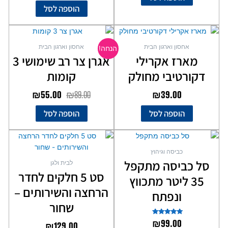
הוספה לסל
המחיר
המחיר
המקורי
הנוכחי
אחסון וארגון הבית
אחסון וארגון הבית
הנחה!
היה:
הוא:
מארז אקרילי
אגרן צר רב שימושי 3
₪55.00.
₪89.00.
דקורטיבי מחולק
קומות
₪
55.00
₪
89.00
₪
39.00
הוספה לסל
הוספה לסל
כביסה וגיהוץ
סל כביסה מתקפל
לבית ולגן
סט 5 חלקים לחדר
35 ליטר מתכווץ
הרחצה והשירותים –
ונפתח
שחור
דורג
₪
99.00
₪
129.00
5.00