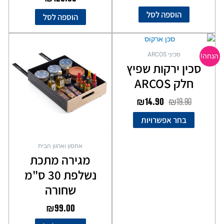
מתוך 5
הוספה לסל
הוספה לסל
המחיר
המחיר
למוצר
המקורי
הנוכחי
זה
סכיני ARCOS
הנחה!
יש
היה:
הוא:
סכין ירקות שפיץ
מספר
₪14.90.
₪19.90.
חלק ARCOS
סוגים.
ניתן
₪
14.90
₪
19.90
לבחור
את
בחר אפשרויות
האפשרויות
בעמוד
אחסון וארגון הבית
המוצר
מגירה מתכת
נשלפת 30 ס"מ
שחורה
₪
99.00