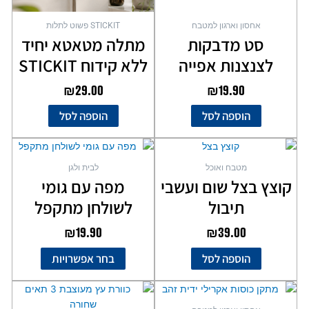
אחסון וארגון למטבח
STICKIT פשוט לתלות
סט מדבקות
מתלה מטאטא יחיד
לצנצנות אפייה
ללא קידוח STICKIT
₪
29.00
₪
19.90
הוספה לסל
הוספה לסל
למוצר
זה
מטבח ואוכל
לבית ולגן
יש
קוצץ בצל שום ועשבי
מפה עם גומי
מספר
תיבול
לשולחן מתקפל
סוגים.
ניתן
₪
19.90
₪
39.00
לבחור
את
הוספה לסל
בחר אפשרויות
האפשרויות
בעמוד
המוצר