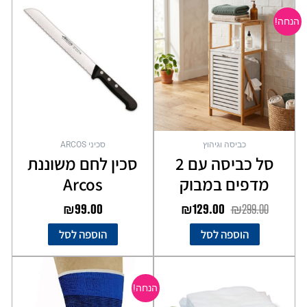
המקורי
הנוכחי
הנחה!
היה:
הוא:
₪129.00.
₪299.00.
כביסה וגיהוץ
סכיני ARCOS
סל כביסה עם 2
סכין לחם משוננת
מדפים במבוק
Arcos
₪
99.00
₪
129.00
₪
299.00
הוספה לסל
הוספה לסל
המחיר
המחיר
המקורי
הנוכחי
הנחה!
היה:
הוא: