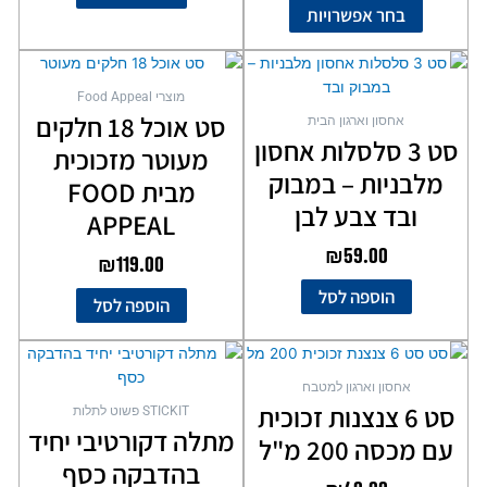
האפשרויות
בחר אפשרויות
בעמוד
המוצר
מוצרי Food Appeal
סט אוכל 18 חלקים
אחסון וארגון הבית
סט 3 סלסלות אחסון
מעוטר מזכוכית
מלבניות – במבוק
מבית FOOD
ובד צבע לבן
APPEAL
₪
59.00
₪
119.00
הוספה לסל
הוספה לסל
אחסון וארגון למטבח
סט 6 צנצנות זכוכית
STICKIT פשוט לתלות
מתלה דקורטיבי יחיד
עם מכסה 200 מ"ל
בהדבקה כסף