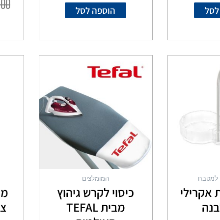
.00
לסל
הוספה לסל
למוצר
זה
יש
מספר
סוגים.
ניתן
לבחור
את
האפשרויות
בעמוד
המוצר
ן למטבח
המומלצים
 אקרילי
כיסוי לקרש גיהוץ
מו
בנה
מבית TEFAL
צל