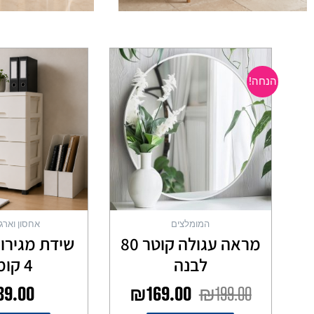
המחיר
המחיר
המקורי
הנוכחי
הנחה!
היה:
הוא:
₪169.00.
₪199.00.
המומלצים
אחסון וארגו
מראה עגולה קוטר 80
שידת מגירו
לבנה
4 קומות
89.00
₪
169.00
₪
199.00