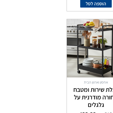
הוספה לסל
המחיר
המחיר
המקורי
הנוכחי
היה:
הוא:
₪199.00.
₪249.00.
אחסון וארגון הבית
לת שירות ומטבח
ורה מודרנית על
גלגלים