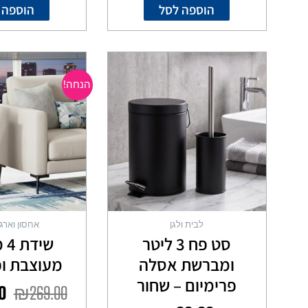
הוספה לסל
הוספה 
ה
המ
הנחה!
הי
0.
לבית ולגן
אחסון וארגו
סט פח 3 ליטר
שי
ומברשת אסלה
מעוצבת ו
פרימיום – שחור
0
₪
269.00