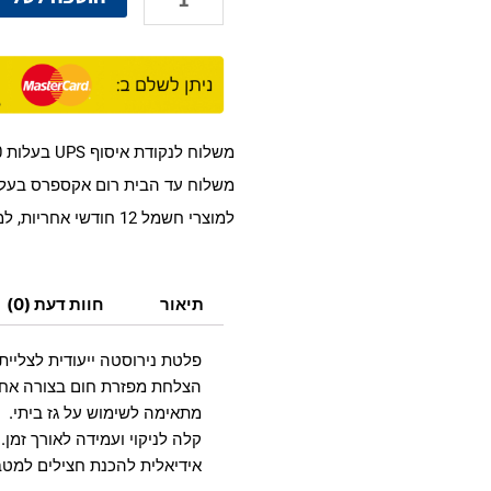
של
חציליה
לצליית
ירקות
על
הגז
משלוח לנקודת איסוף UPS בעלות 18.90 ש"ח 1-3 ימי עסקים.
משלוח עד הבית רום אקספרס בעלות 35 ש"ח 1-8 ימי עס
למוצרי חשמל 12 חודשי אחריות, למוצר רגיל אחריות על טיב המוצר בעת קבלתו.
תיאור
חוות דעת (0)
פלטת נירוסטה ייעודית לצליית 
הצלחת מפזרת חום בצורה אחי
מתאימה לשימוש על גז ביתי.
קלה לניקוי ועמידה לאורך זמן.
אידיאלית להכנת חצילים למטב