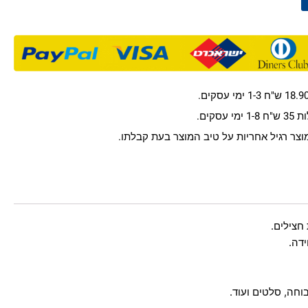
קים.
חצילים.
דה.
וחה, סלטים ועוד.