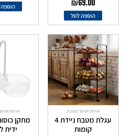
₪
69.00
הוספה 
הוספה לסל
למוצר
זה
יש
מספר
סוגים.
ניתן
לבחור
את
האפשרויות
בעמוד
המוצר
אחסון וארגון למטבח
אחסון וארגו
עגלת מטבח ניידת 4
מתקן כוסות
קומות
ידית ל