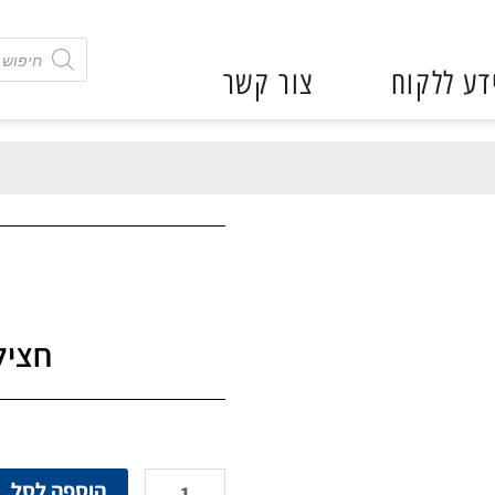
חיפוש
באתר.
דע ללקוח
צור קשר
לצפיה
בתוצאות
החיפוש
יש
להשתמש
בחצים
חציל
כמות
הוספה לסל