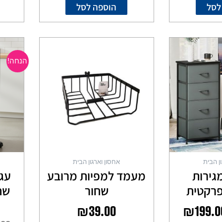
לסל
הוספה לסל
מחיר
המחיר
קורי
הנוכחי
הנחה!
ה:
הוא:
₪199.00.
₪269.0
ן הבית
אחסון וארגון הבית
דת 4 מגירות
מעמד למפיות מרובע
עג
פרקטית
שחור
שח
₪
39.00
₪
199.0