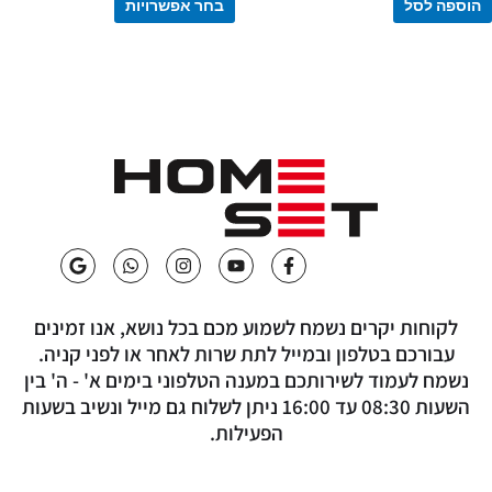
הוספה לסל
בחר אפשרויות
G
W
I
Y
F
o
h
n
o
a
o
a
s
u
c
g
t
t
t
e
לקוחות יקרים נשמח לשמוע מכם בכל נושא, אנו זמינים
l
s
a
u
b
e
a
g
b
o
עבורכם בטלפון ובמייל לתת שרות לאחר או לפני קניה.
p
r
e
o
נשמח לעמוד לשירותכם במענה הטלפוני בימים א' - ה' בין
p
a
k
m
-
השעות 08:30 עד 16:00 ניתן לשלוח גם מייל ונשיב בשעות
f
הפעילות.