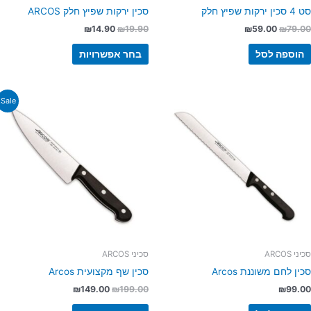
כין ירקות שפיץ חלק
סכין ירקות שפיץ חלק ARCOS
₪
14.90
₪
19.90
₪
59.00
₪
79.0
הוספה לסל
בחר אפשרויות
המחיר
המחיר
למוצר
Sale!
המקורי
הנוכחי
זה
היה:
הוא:
יש
₪149.00.
₪199.00.
מספר
סוגים.
ניתן
לבחור
את
האפשרויות
בעמוד
המוצר
יני ARCOS
סכיני ARCOS
כין לחם משוננת Arcos
סכין שף מקצועית Arcos
₪
149.00
₪
199.00
₪
99.0